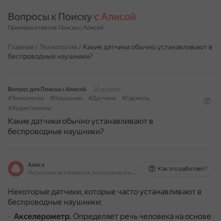
Вопросы к Поиску 
с Алисой
Примеры ответов Поиска с Алисой
Главная
/
Технологии
/
Какие датчики обычно устанавливают в
беспроводные наушники?
Вопрос для Поиска с Алисой
30 апреля
#Технологии
#Наушники
#Датчики
#Гаджеты
#Аудиотехника
Какие датчики обычно устанавливают в
беспроводные наушники?
Алиса
Как это работает?
На основе источников, возможны неточности
Некоторые датчики, которые часто устанавливают в
беспроводные наушники:
Акселерометр
.
Определяет речь человека на основе