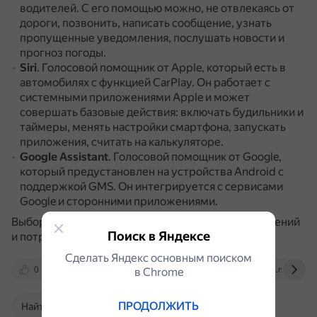
водителей.
С его помощью можно, не отвлекаясь от
дороги, позвонить, написать сообщение, узнать
пропущенные уведомления, послушать новости и
прогноз погоды.
Siri
.
Голосовой помощник от Apple, который есть в
автомобилях с функцией CarPlay.
Он работает с
системными приложениями Apple и может
совершать базовые действия: включать будильники и
таймеры, менять настройки смартфона, запускать
приложения, считать на калькуляторе.
Google Assistant
.
Голосовой помощник от Google,
который предустановлен на устройства Android с
поддержкой GMS.
Он интегрируется с сервисами
Google и сторонними приложениями.
Выбор альтернативы зависит от личных предпочтений
Поиск в Яндексе
и потребностей пользователя.
Сделать Яндекс основным поиском
0
lindeal.com
ichip.ru
hi-tech.mail.ru
в Сhrome
ПРОДОЛЖИТЬ
Найти в Поиске