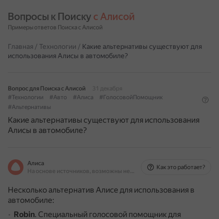
Вопросы к Поиску 
с Алисой
Примеры ответов Поиска с Алисой
Главная
/
Технологии
/
Какие альтернативы существуют для
использования Алисы в автомобиле?
Вопрос для Поиска с Алисой
31 декабря
#Технологии
#Авто
#Алиса
#ГолосовойПомощник
#Альтернативы
Какие альтернативы существуют для использования
Алисы в автомобиле?
Алиса
Как это работает?
На основе источников, возможны неточности
Несколько альтернатив Алисе для использования в
автомобиле:
Robin
.
Специальный голосовой помощник для