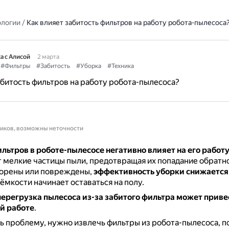
ологии
/
Как влияет забитость фильтров на работу робота-пылесоса
а с Алисой
2 марта
#Фильтры
#Забитость
#Уборка
#Техника
абитость фильтров на работу робота-пылесоса?
ников, возможны неточности
льтров в роботе-пылесосе негативно влияет на его работ
мелкие частицы пыли, предотвращая их попадание обратно
сорены или повреждены,
эффективность уборки снижается
мкости начинает оставаться на полу.
перегрузка пылесоса из-за забитого фильтра может привес
й работе
.
 проблему, нужно извлечь фильтры из робота-пылесоса, п