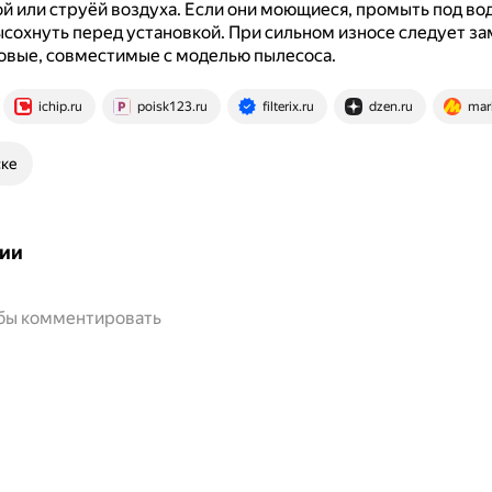
й или струёй воздуха.
Если они моющиеся, промыть под вод
сохнуть перед установкой.
При сильном износе следует за
овые, совместимые с моделью пылесоса.
ichip.ru
poisk123.ru
filterix.ru
dzen.ru
mar
ске
ии
обы комментировать