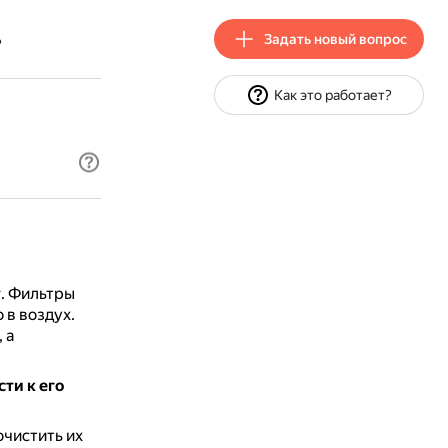
Задать новый вопрос
?
Как это работает?
у
.
Фильтры
 в воздух.
, а
ти к его
очистить их