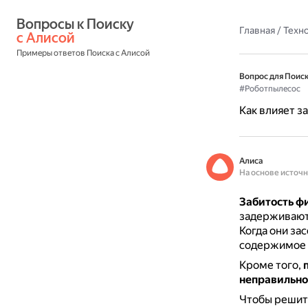
Вопросы к Поиску 
Главная
/
Техн
с Алисой
Примеры ответов Поиска с Алисой
Вопрос для Поиск
#Роботпылесос
Как влияет з
Алиса
На основе источ
Забитость фи
задерживают 
Когда они за
содержимое ё
Кроме того,
неправильно
Чтобы решить