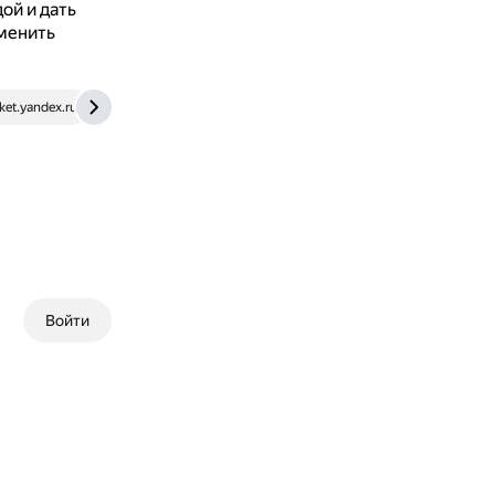
ой и дать
менить
ket.yandex.ru
Войти