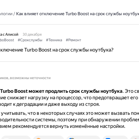
ологии
/
Как влияет отключение Turbo Boost на срок службы ноутбу
а с Алисой
30 декабря
boBoost
#Срокслужбы
#Техника
#Ремонт
тключение Turbo Boost на срок службы ноутбука?
ников, возможны неточности
Turbo Boost может продлить срок службы ноутбука
.
Это св
ие снижает нагрузку на процессор, что предотвращает его
одит к деградации и даже выходу из строя.
 учитывать, что в некоторых случаях это может вызвать п
водительности системы, поэтому при обнаружении пробле
вием рекомендуется вернуть изменённые настройки.