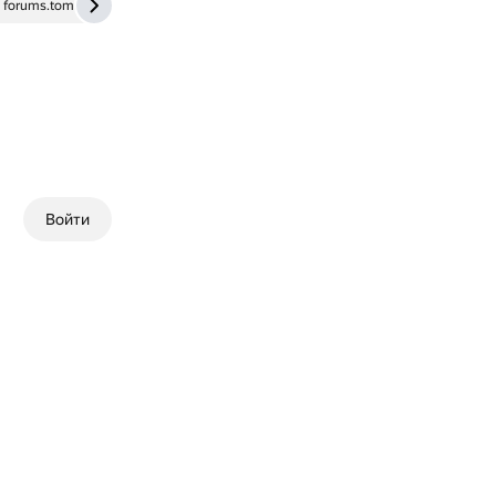
forums.tomshardware.com
Войти