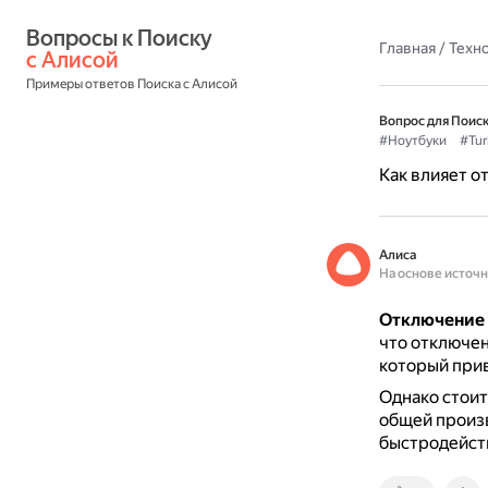
Вопросы к Поиску 
Главная
/
Техн
с Алисой
Примеры ответов Поиска с Алисой
Вопрос для Поиск
#Ноутбуки
#Tur
Как влияет о
Алиса
На основе источ
Отключение 
что отключен
который прив
Однако стоит
общей произ
быстродейст