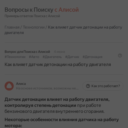
Вопросы к Поиску 
с Алисой
Примеры ответов Поиска с Алисой
Главная
/
Технологии
/
Как влияет датчик детонации на работу
двигателя
Вопрос для Поиска с Алисой
4 июня
#Технологии
#Авто
#Двигатель
#Датчик
#Детонация
Как влияет датчик детонации на работу двигателя
Алиса
Как это работает?
На основе источников, возможны неточности
Датчик детонации влияет на работу двигателя,
контролируя степень детонации
при работе
бензинового двигателя внутреннего сгорания.
Некоторые особенности влияния датчика на работу
мотора: