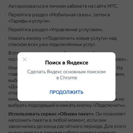
Авторизоваться в личном кабинете на сайте МТС.
Перейти в раздел «Мобильная связь», затем в
«Тарифы и услуги».
Перейти в раздел «Управление услугами».
Нажать кнопку «+Подключить новые услуги» над
списком всех уже подключённых услуг.
В открывшемся меню выбрать нужный пакет и
поставить возле него галочку.
Затем нажать «Далее».
Поиск в Яндексе
Или воспользоваться приложением «Мой МТС».
На
Сделать Яндекс основным поиском
главной странице нужно нажать на блок с минутами,
в Сhrome
выбрать «Подключить пакет», во вкладке
«Доступные» — пункт «Скидки на звонки», а в
ПРОДОЛЖИТЬ
открывшемся меню — «Дополнительные пакеты
минут».
У каждого пакета указана стоимость, нужно
выбрать подходящий и нажать кнопку «Подключить».
Использовать сервис «Обнови пакет»
.
Он позволяет
наполнить пакеты в любой момент, если они
закончились до конца расчётного периода.
Для этого
нужно ввести в режиме набора номера команду