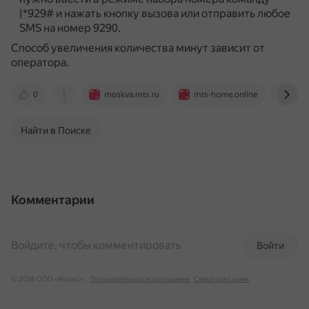
|*929# и нажать кнопку вызова или отправить любое
SMS на номер 9290.
Способ увеличения количества минут зависит от
оператора.
0
moskva.mts.ru
mts-home.online
msk.
Найти в Поиске
Комментарии
Войдите, чтобы комментировать
Войти
© 2026 ООО «Яндекс»
Пользовательское соглашение
Связаться с нами