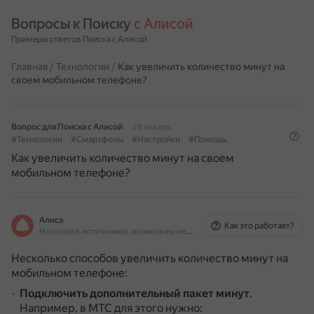
Вопросы к Поиску 
с Алисой
Примеры ответов Поиска с Алисой
Главная
/
Технологии
/
Как увеличить количество минут на
своем мобильном телефоне?
Вопрос для Поиска с Алисой
29 января
#Технологии
#Смартфоны
#Настройки
#Помощь
Как увеличить количество минут на своем
мобильном телефоне?
Алиса
Как это работает?
На основе источников, возможны неточности
Несколько способов увеличить количество минут на
мобильном телефоне:
Подключить дополнительный пакет минут
.
Например, в МТС для этого нужно: