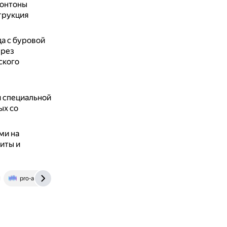
понтоны
трукция
да с буровой
ерез
ского
 специальной
ых со
ми на
иты и
pro-arctic.ru
e-plus.media