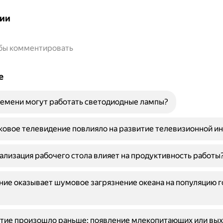
ии
обы комментировать
е
емени могут работать светодиодные лампы?
ковое телевидение повлияло на развитие телевизионной и
ализация рабочего стола влияет на продуктивность работы
ние оказывает шумовое загрязнение океана на популяцию 
ытие произошло раньше: появление млекопитающих или вы