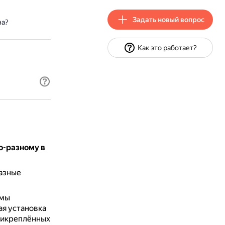
Задать новый вопрос
на?
Как это работает?
о-разному в
азные
рмы
я установка
прикреплённых