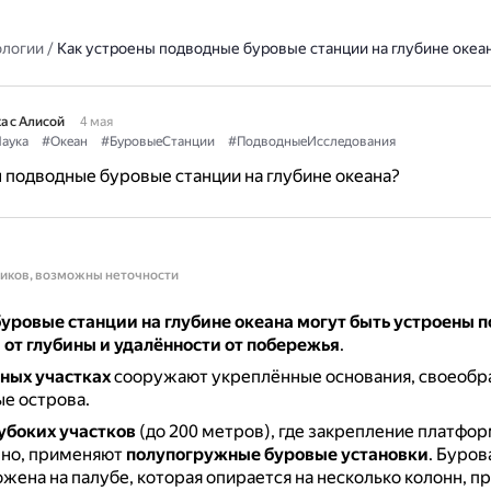
ологии
/
Как устроены подводные буровые станции на глубине океа
а с Алисой
4 мая
аука
#Океан
#БуровыеСтанции
#ПодводныеИсследования
 подводные буровые станции на глубине океана?
ников, возможны неточности
уровые станции на глубине океана могут быть устроены п
от глубины и удалённости от побережья
.
ных участках
сооружают укреплённые основания, своеобр
е острова.
убоких участков
(до 200 метров), где закрепление платфо
но, применяют
полупогружные буровые установки
.
Бурова
ожена на палубе, которая опирается на несколько колонн, 