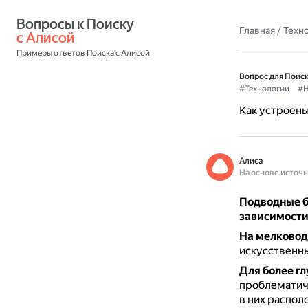
Вопросы к Поиску 
Главная
/
Техн
с Алисой
Примеры ответов Поиска с Алисой
Вопрос для Поиск
#Технологии
#Н
Как устроены
Алиса
На основе источ
Подводные б
зависимости 
На мелковод
искусственны
Для более гл
проблематич
в них распол