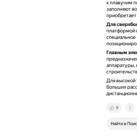
к плавучим 
заполняют во
приобретает 
Для сверхбо
платформой 
специальное
позициониров
Главным эле
предназначе
аппаратуры, 
строительст
Для высокой 
больших рас
дистанционн
0
Найти в Пои