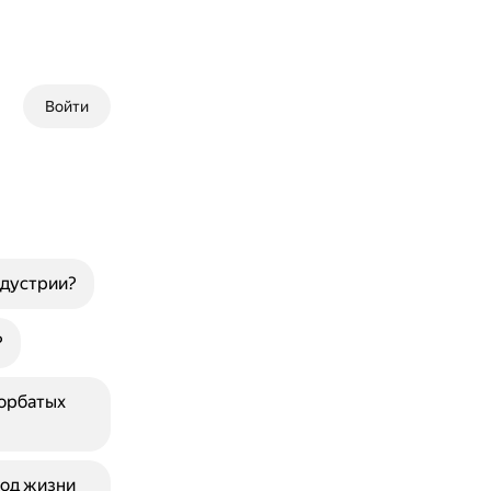
Войти
ндустрии?
?
горбатых
ход жизни