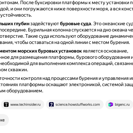
понтонам.
После буксировки платформы к месту установки 
дой, и они погружаются ниже поверхности моря, а вся конс
устойчивость.
льших глубин
задействуют
буровые суда
.
Это океанские су
посередине.
Бурильная колонна спускается на дно океана ч
 отверстие.
Такие суда используют оборудование динамиче
ания, чтобы оставаться на одной линии с местом бурения.
ментом морских буровых установок
является основание,
нное для размещения платформы, бурового оборудования и
необходимой для выполнения комплекса операций, связанн
вом скважин.
точности контроля над процессами бурения и управления и
стояниях платформы оснащают электроникой, системой защ
ым оборудованием.
www.techinsider.ru
science.howstuffworks.com
bigenc.ru
ске