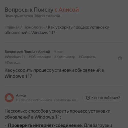
Вопросы к Поиску 
с Алисой
Примеры ответов Поиска с Алисой
Главная
/
Технологии
/
Как ускорить процесс установки
обновлений в Windows 11?
Вопрос для Поиска с Алисой
9 мая
#Windows11
#Обновление
#Компьютер
#Скорость
#Помощь
Как ускорить процесс установки обновлений в
Windows 11?
Алиса
Как это работает?
На основе источников, возможны неточности
Несколько способов ускорить процесс установки
обновлений в Windows 11:
Проверить интернет-соединение
.
Для загрузки