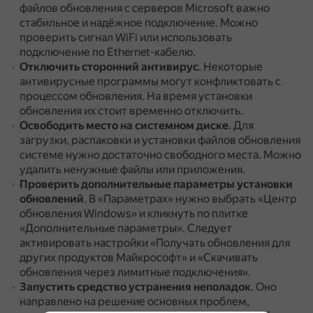
файлов обновления с серверов Microsoft важно
стабильное и надёжное подключение.
Можно
проверить сигнал WiFi или использовать
подключение по Ethernet-кабелю.
Отключить сторонний антивирус
.
Некоторые
антивирусные программы могут конфликтовать с
процессом обновления.
На время установки
обновления их стоит временно отключить.
Освободить место на системном диске
.
Для
загрузки, распаковки и установки файлов обновления
системе нужно достаточно свободного места.
Можно
удалить ненужные файлы или приложения.
Проверить дополнительные параметры установки
обновлений
.
В «Параметрах» нужно выбрать «Центр
обновления Windows» и кликнуть по плитке
«Дополнительные параметры».
Следует
активировать настройки «Получать обновления для
других продуктов Майкрософт» и «Скачивать
обновления через лимитные подключения».
Запустить средство устранения неполадок
.
Оно
направлено на решение основных проблем,