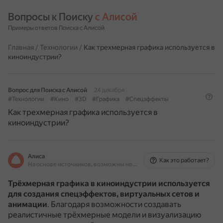
Вопросы к Поиску 
с Алисой
Примеры ответов Поиска с Алисой
Главная
/
Технологии
/
Как трехмерная графика используется в
киноиндустрии?
Вопрос для Поиска с Алисой
24 декабря
#Технологии
#Кино
#3D
#Графика
#Спецэффекты
Как трехмерная графика используется в
киноиндустрии?
Алиса
Как это работает?
На основе источников, возможны неточности
Трёхмерная графика в киноиндустрии используется
для создания спецэффектов, виртуальных сетов и
анимации
.
Благодаря возможности создавать
реалистичные трёхмерные модели и визуализацию