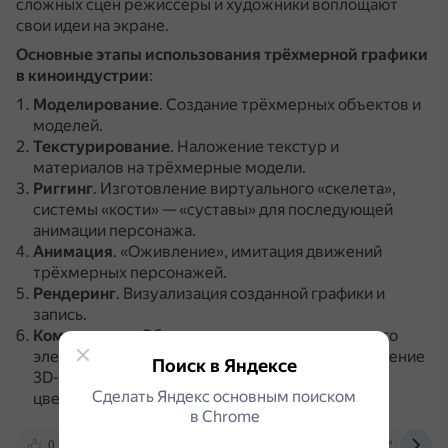
сложных сцен режиссёры и художники воплощают
свои идеи на экране.
Основные этапы использования трёхмерной графики
в киноиндустрии
:
Моделирование
.
Создание трёхмерных объектов и
моделей.
Текстурирование
.
Наложение текстур и
материалов на трёхмерные модели.
Риггинг
.
Изготовление виртуального «скелета»,
системы «кости» — «суставы» для последующей
анимации персонажа.
Анимация
.
«Оживление», имитация движений
трёхмерных персонажей.
Рендеринг
.
Визуализация созданной графики и
запись.
Композитинг
.
Объединение каждого отдельного
элемента в финальную сцену.
Например, внедрение
Поиск в Яндексе
3D-сцен в отснятый видеоматериал, коррекция
Сделать Яндекс основным поиском
цветов и добавление эффектов.
в Сhrome
0
web.snauka.ru
videosmile.ru
skillply.r