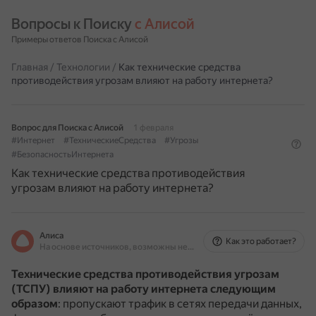
Вопросы к Поиску 
с Алисой
Примеры ответов Поиска с Алисой
Главная
/
Технологии
/
Как технические средства
противодействия угрозам влияют на работу интернета?
Вопрос для Поиска с Алисой
1 февраля
#Интернет
#ТехническиеСредства
#Угрозы
#БезопасностьИнтернета
Как технические средства противодействия
угрозам влияют на работу интернета?
Алиса
Как это работает?
На основе источников, возможны неточности
Технические средства противодействия угрозам
(ТСПУ) влияют на работу интернета следующим
образом
: пропускают трафик в сетях передачи данных,