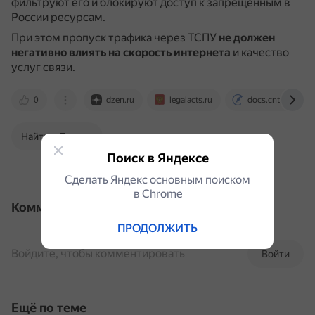
фильтруют его и блокируют доступ к запрещённым в
России ресурсам.
При этом пропуск трафика через ТСПУ
не должен
негативно влиять на скорость интернета
и качество
услуг связи.
0
dzen.ru
legalacts.ru
docs.cntd.ru
Найти в Поиске
Поиск в Яндексе
Сделать Яндекс основным поиском
в Сhrome
Комментарии
ПРОДОЛЖИТЬ
Войдите, чтобы комментировать
Войти
Ещё по теме