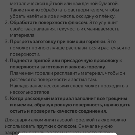
металлической щёткой или наждачной бумагой.
Также нужно обработать растворителем, чтобы
убрать налёты жира и масла, оксидную плёнку.
Обработать поверхность флюсом
.
Это улучшит
свойства спаивания, текучесть и смачиваемость
материала.
Прогреть заготовку
при помощи горелки
.
Это
поможет припою лучше расплавиться и растечься по
поверхности.
Поднести припой или присадочную проволоку к
поверхности заготовки и зажечь горелку
.
Пламенем горелки расплавить материал, чтобы он
растёкся по поверхности и застыл там.
Накладывание нескольких слоёв может проходить в
несколько этапов.
Когда расходный материал заполнит все трещины
и выемки, образуя ровную поверхность, нужно дать
остыть и проверить качество соединения
.
Для сварки алюминия газовой горелкой также можно
использовать
прутки с флюсом
.
Сначала нужно
закрепить деталь, а затем нагреть место сварки