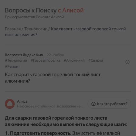
Вопросы к Поиску 
с Алисой
Примеры ответов Поиска с Алисой
Главная
/
Технологии
/
Как сварить газовой горелкой тонкий
лист алюминия?
Вопрос из Яндекс Кью
22 ноября
#Технологии
#ГазоваяГорелка
#Алюминий
#Сварка
#Ремонт
Как сварить газовой горелкой тонкий лист
алюминия?
Алиса
Как это работает?
На основе источников, возможны неточности
Для сварки газовой горелкой тонкого листа
алюминия необходимо выполнить следующие шаги
:
Подготовить поверхность
.
Зачистить её мелкой