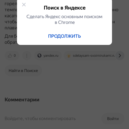
горелкой.
Пламя газовой горелки должно иметь
Поиск в Яндексе
температуру около 500 градусов.
Затем постепенно
касаться прутком алюминиевого профиля.
Важно,
Сделать Яндекс основным поиском
чтобы сам пруток не попадал под пламя, он должен
в Сhrome
плавиться от касания к разогретой детали.
Для безопасной сварки алюминия рекомендуется
ПРОДОЛЖИТЬ
обратиться к специалисту.
0
yandex.ru
sdelaysam-svoimirukami.ru
Найти в Поиске
Комментарии
Войдите, чтобы комментировать
Войти