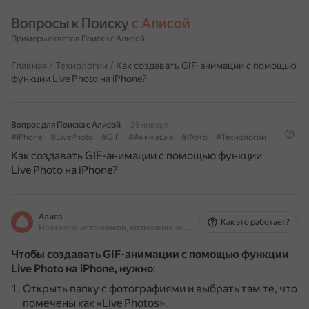
Вопросы к Поиску 
с Алисой
Примеры ответов Поиска с Алисой
Главная
/
Технологии
/
Как создавать GIF-анимации с помощью
функции Live Photo на iPhone?
Вопрос для Поиска с Алисой
29 января
#IPhone
#LivePhoto
#GIF
#Анимация
#Фото
#Технологии
Как создавать GIF-анимации с помощью функции
Live Photo на iPhone?
Алиса
Как это работает?
На основе источников, возможны неточности
Чтобы создавать GIF-анимации с помощью функции
Live Photo на iPhone, нужно
:
Открыть папку с фотографиями и выбрать там те, что
помечены как «Live Photos».