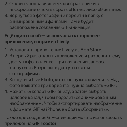
Открыть понравившееся изображение и в
информации о нём выбрать «Петля» либо «Маятник».
Вернуться в фотографии и перейти в папку с
анимированными файлами.
Там и будет
расположена созданная GIF-анимация.
Ещё один способ — использовать стороннее
приложение, например Lively
:
Установить приложение Lively из App Store.
В первый раз открыть приложение и разрешить ему
доступ к фотоплёнке.
При появлении запроса
коснуться «Разрешить доступ ко всем
фотографиям».
Коснуться Live Photo, которое нужно изменить.
Над
фото появятся три варианта, нужно выбрать «GIF».
Нажать «Экспорт GIF» внизу, а затем выбрать
целевой канал, чтобы поделиться анимированным
изображением.
Чтобы экспортировать изображение
в формате GIF на iPhone, выбрать «Сохранить».
Также для создания GIF-анимации можно использовать
приложение
GIF Toaster
: