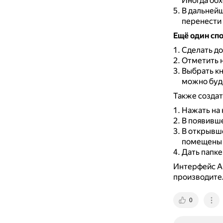
Иногда обх
В дальней
перенести
Ещё один спо
Сделать до
Отметить 
Выбрать кн
можно буд
Также созда
Нажать на 
В появивше
В открывш
помещены в
Дать папке
Интерфейс An
производите
0