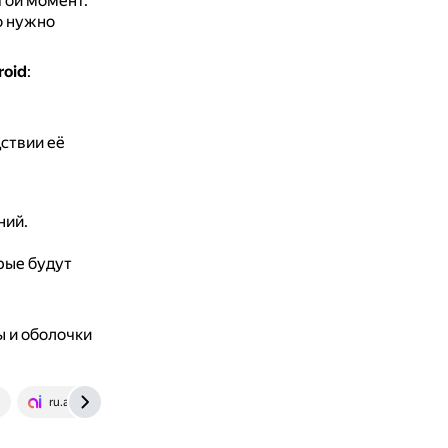
гой момент.
о нужно
roid
:
ствии её
ний.
рые будут
ы и оболочки
ru.aiseesoft.com