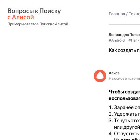
Вопросы к Поиску 
Главная
/
Техн
с Алисой
Примеры ответов Поиска с Алисой
Вопрос для Поиск
#Android
#Папк
Как создать 
Алиса
На основе источ
Чтобы созда
воспользова
Заранее оп
Удержать 
Тянуть это
или другой
Отпустить 