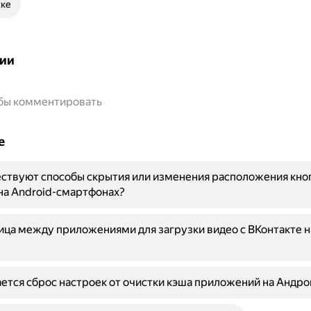
ске
ии
обы комментировать
е
ствуют способы скрытия или изменения расположения кно
на Android-смартфонах?
ица между приложениями для загрузки видео с ВКонтакте на
ется сброс настроек от очистки кэша приложений на Андро