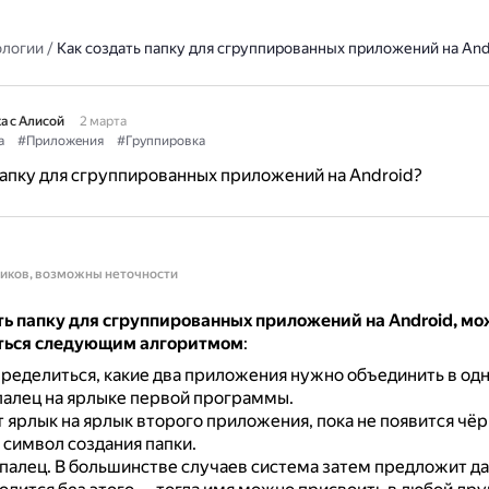
ологии
/
Как создать папку для сгруппированных приложений на And
а с Алисой
2 марта
а
#Приложения
#Группировка
папку для сгруппированных приложений на Android?
ников, возможны неточности
ть папку для сгруппированных приложений на Android, м
ться следующим алгоритмом
:
ределиться, какие два приложения нужно объединить в одн
палец на ярлыке первой программы.
т ярлык на ярлык второго приложения, пока не появится чё
 символ создания папки.
палец.
В большинстве случаев система затем предложит дат