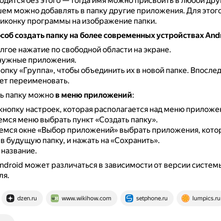
одится без этого — тогда имя можно присвоить в любой дру
шем можно добавлять в папку другие приложения.
Для этог
 иконку программы на изображение папки.
соб создать папку на более современных устройствах And
лгое нажатие по свободной области на экране.
нужные приложения.
опку «Группа», чтобы объединить их в новой папке.
Впослед
ет переименовать.
ть папку можно
в меню приложений
:
кнопку настроек, которая располагается над меню приложе
мся меню выбрать пункт «Создать папку».
емся окне «Выбор приложений» выбрать приложения, кото
 будущую папку, и нажать на «Сохранить».
 название.
droid может различаться в зависимости от версии систем
ля.
dzen.ru
www.wikihow.com
setphone.ru
lumpics.ru