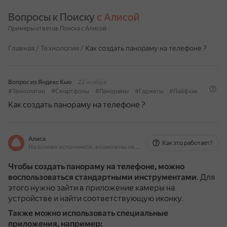
Вопросы к Поиску 
с Алисой
Примеры ответов Поиска с Алисой
Главная
/
Технологии
/
Как создать панораму на телефоне ?
Вопрос из Яндекс Кью
22 ноября
#Технологии
#Смартфоны
#Панорамы
#Гаджеты
#Лайфхак
Как создать панораму на телефоне ?
Алиса
Как это работает?
На основе источников, возможны неточности
Чтобы создать панораму на телефоне, можно
воспользоваться стандартными инструментами
.
Для
этого нужно зайти в приложение камеры на
устройстве и найти соответствующую иконку.
Также можно использовать специальные
приложения, например: