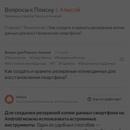
Вопросы к Поиску 
с Алисой
Примеры ответов Поиска с Алисой
Главная
/
Технологии
/
Как создать и хранить резервные копии
данных для восстановления смартфона?
Вопрос для Поиска с Алисой
21 июля
#Технологии
#Смартфоны
#РезервныеКопии
#ВосстановлениеДанных
#IT
#Гаджеты
#БезопасностьДанных
Как создать и хранить резервные копии данных для
восстановления смартфона?
Алиса
Как это работает?
На основе источников, возможны неточности
Для создания резервной копии данных смартфона на
Android можно использовать встроенные
инструменты
.
Один из удобных способов —