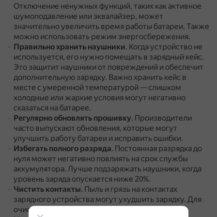
Отключение ненужных функций, таких как активное
шумоподавление или эквалайзер, может
значительно увеличить время работы батареи.
Также
можно использовать режим энергосбережения.
Правильно хранить наушники
.
Когда устройство не
используется, его нужно помещать в зарядный кейс.
Это защитит наушники от повреждений и обеспечит
дополнительную зарядку.
Важно хранить кейс в
месте с умеренной температурой — слишком
холодные или жаркие условия могут негативно
сказаться на батарее.
Регулярно обновлять прошивку
.
Производители
часто выпускают обновления, которые могут
улучшить работу батареи и исправить ошибки.
Избегать полного разряда
.
Постоянная разрядка до
нуля может негативно повлиять на срок службы
аккумулятора.
Лучше подзаряжать наушники, когда
уровень заряда опускается ниже 20%.
Чистить контакты
.
Пыль и грязь на контактах
зарядного устройства могут ухудшить зарядку.
Для
очистки можно использовать мягкую ткань.