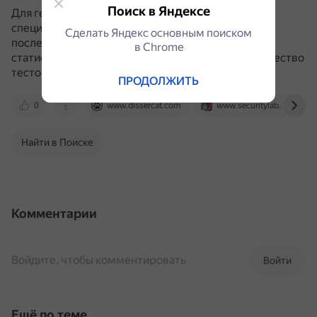
Поиск в Яндексе
Для генерации случайных чисел используются
специальные алгоритмы, которые создают
Сделать Яндекс основным поиском
последовательность чисел, не являющихся
в Сhrome
статистически случайными, но проходящих множество
тестов на случайность.
ПРОДОЛЖИТЬ
0
www.dissercat.com
www.securitylab.ru
Найти в Поиске
Комментарии
Войдите, чтобы комментировать
Войти
Ещё по теме