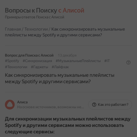
Вопросы к Поиску 
с Алисой
Примеры ответов Поиска с Алисой
Главная
/
Технологии
/
Как синхронизировать музыкальные
плейлисты между Spotify и другими сервисами?
Вопрос для Поиска с Алисой
13 декабря
#Spotify
#Синхронизация
#МузыкальныеПлейлисты
#IT
#Технологии
#Гаджеты
#Лайфхак
Как синхронизировать музыкальные плейлисты
между Spotify и другими сервисами?
Алиса
Как это работает?
На основе источников, возможны неточности
Для синхронизации музыкальных плейлистов между
Spotify и другими сервисами можно использовать
следующие сервисы
: