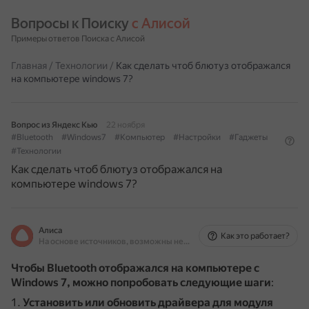
Вопросы к Поиску 
с Алисой
Примеры ответов Поиска с Алисой
Главная
/
Технологии
/
Как сделать чтоб блютуз отображался
на компьютере windows 7?
Вопрос из Яндекс Кью
22 ноября
#Bluetooth
#Windows7
#Компьютер
#Настройки
#Гаджеты
#Технологии
Как сделать чтоб блютуз отображался на
компьютере windows 7?
Алиса
Как это работает?
На основе источников, возможны неточности
Чтобы Bluetooth отображался на компьютере с
Windows 7, можно попробовать следующие шаги
:
Установить или обновить драйвера для модуля