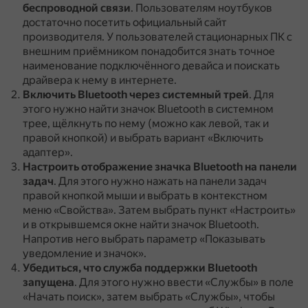
беспроводной связи
.
Пользователям ноутбуков
достаточно посетить официальный сайт
производителя.
У пользователей стационарных ПК с
внешним приёмником понадобится знать точное
наименование подключённого девайса и поискать
драйвера к нему в интернете.
Включить Bluetooth через системный трей
.
Для
этого нужно найти значок Bluetooth в системном
трее, щёлкнуть по нему (можно как левой, так и
правой кнопкой) и выбрать вариант «Включить
адаптер».
Настроить отображение значка Bluetooth на панели
задач
.
Для этого нужно нажать на панели задач
правой кнопкой мыши и выбрать в контекстном
меню «Свойства».
Затем выбрать пункт «Настроить»
и в открывшемся окне найти значок Bluetooth.
Напротив него выбрать параметр «Показывать
уведомление и значок».
Убедиться, что служба поддержки Bluetooth
запущена
.
Для этого нужно ввести «Службы» в поле
«Начать поиск», затем выбрать «Службы», чтобы