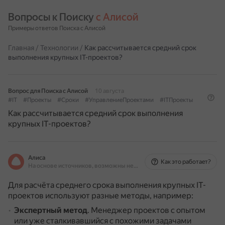
Вопросы к Поиску 
с Алисой
Примеры ответов Поиска с Алисой
Главная
/
Технологии
/
Как рассчитывается средний срок
выполнения крупных IT-проектов?
Вопрос для Поиска с Алисой
10 августа
#IT
#Проекты
#Сроки
#УправлениеПроектами
#ITПроекты
Как рассчитывается средний срок выполнения
крупных IT-проектов?
Алиса
Как это работает?
На основе источников, возможны неточности
Для расчёта среднего срока выполнения крупных IT-
проектов используют разные методы, например:
Экспертный метод
.
Менеджер проектов с опытом
или уже сталкивавшийся с похожими задачами