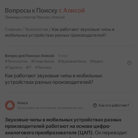
Вопросы к Поиску 
с Алисой
Примеры ответов Поиска с Алисой
Главная
/
Технологии
/
Как работают звуковые чипы в
мобильных устройствах разных производителей?
Вопрос для Поиска с Алисой
9 мая
#Технологии
#Смартфоны
#ЗвуковыеЧипы
#Аудио
#Гаджеты
#IT
#Техника
Как работают звуковые чипы в мобильных
устройствах разных производителей?
Алиса
Как это работает?
На основе источников, возможны неточности
Звуковые чипы в мобильных устройствах разных
производителей работают на основе цифро-
аналогового преобразователя (ЦАП)
.
Он переводит