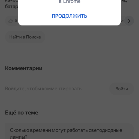
в Сhrome
батареи.
ПРОДОЛЖИТЬ
0
4pda.to
androidinsider.ru
overclockers
Найти в Поиске
Комментарии
Войдите, чтобы комментировать
Войти
Ещё по теме
Сколько времени могут работать светодиодные
лампы?