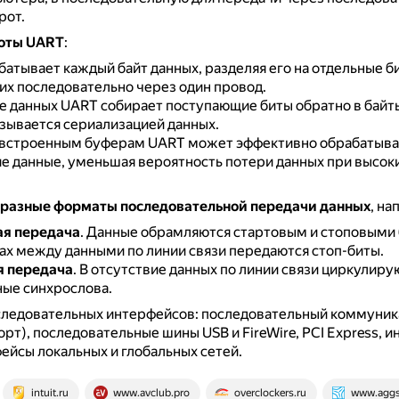
рот.
оты UART
:
атывает каждый байт данных, разделяя его на отдельные б
их последовательно через один провод.
е данных UART собирает поступающие биты обратно в байт
зывается сериализацией данных.
 встроенным буферам UART может эффективно обрабатыва
е данные, уменьшая вероятность потери данных при высок
разные форматы последовательной передачи данных
, на
ая передача
.
Данные обрамляются стартовым и стоповыми 
х между данными по линии связи передаются стоп-биты.
я передача
.
В отсутствие данных по линии связи циркулиру
ые синхрослова.
ледовательных интерфейсов: последовательный коммуни
рт), последовательные шины USB и FireWire, PCI Express, 
ейсы локальных и глобальных сетей.
intuit.ru
www.avclub.pro
overclockers.ru
www.aggs