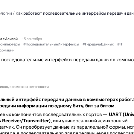
ологии
/
Как работают последовательные интерфейсы передачи дан
а с Алисой
15 сентября
омпьютеры
#ПоследовательныеИнтерфейсы
#ПередачаДанных
#IT
ормации
т последовательные интерфейсы передачи данных в компью
ников, возможны неточности
льный интерфейс передачи данных в компьютерах работа
редачи информации по одному биту, бит за битом
.
чевых компонентов последовательных портов —
UART (Univ
 Receiver/Transmitter)
, или универсальный асинхронный
атчик.
Он преобразует данные из параллельной формы, и
ютера, в последовательную для передачи через последов