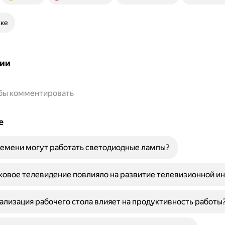
ске
ии
обы комментировать
е
емени могут работать светодиодные лампы?
ковое телевидение повлияло на развитие телевизионной и
ализация рабочего стола влияет на продуктивность работы