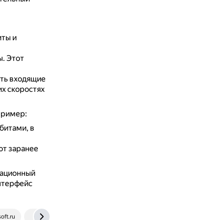
иты и
ы.
Этот
ть входящие
их скоростях
пример:
битами, в
ют заранее
кационный
интерфейс
oft.ru
old-vt.chuvsu.ru