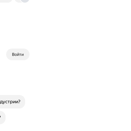
Войти
ндустрии?
?