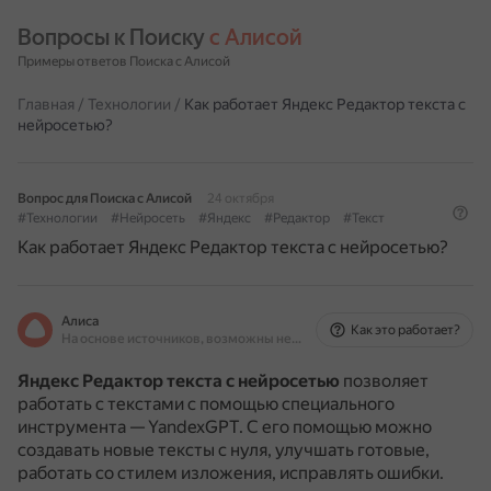
Вопросы к Поиску 
с Алисой
Примеры ответов Поиска с Алисой
Главная
/
Технологии
/
Как работает Яндекс Редактор текста с
нейросетью?
Вопрос для Поиска с Алисой
24 октября
#Технологии
#Нейросеть
#Яндекс
#Редактор
#Текст
Как работает Яндекс Редактор текста с нейросетью?
Алиса
Как это работает?
На основе источников, возможны неточности
Яндекс Редактор текста с нейросетью
позволяет
работать с текстами с помощью специального
инструмента — YandexGPT.
С его помощью можно
создавать новые тексты с нуля, улучшать готовые,
работать со стилем изложения, исправлять ошибки.