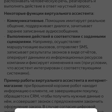
распознавать человеческую речь, реагировать и
выполнять действие в ответ на устный запрос.
Некоторые функции виртуального ассистента
:
Коммуникативные
.
Помощник имитирует реальное
общение, поддерживает диалоги, зачитывает
заранее записанные аудиосообщения.
Выполнение действий в соответствии с заданными
сценариями
.
Например, осуществляет
маршрутизацию вызовов, отправляет SMS,
записывает результаты звонков в виде отчётов,
оперирует данными из информационных ресурсов
компании и фиксирует изменения в них (при условии,
что ассистент интегрирован с соответствующими
системами).
Пример работы виртуального ассистента в интернет-
магазине
: при брошенной корзине робот находит
информацию о клиенте, не завершившем покупку,
обращается к CRM, чтобы получить нужные данные о
нём, и совершает звонок с предложением закончить
оформление заказа.
В случае согласия цифровой
ассистент отправляет покупателю SMS со ссылкой на