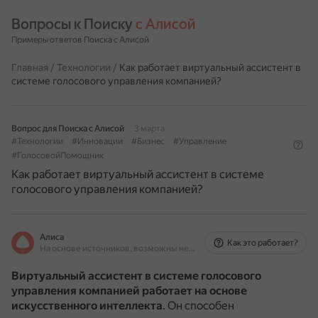
Вопросы к Поиску 
с Алисой
Примеры ответов Поиска с Алисой
Главная
/
Технологии
/
Как работает виртуальный ассистент в
системе голосового управления компанией?
Вопрос для Поиска с Алисой
3 марта
#Технологии
#Инновации
#Бизнес
#Управление
#ГолосовойПомощник
Как работает виртуальный ассистент в системе
голосового управления компанией?
Алиса
Как это работает?
На основе источников, возможны неточности
Виртуальный ассистент в системе голосового
управления компанией работает на основе
искусственного интеллекта
.
Он способен