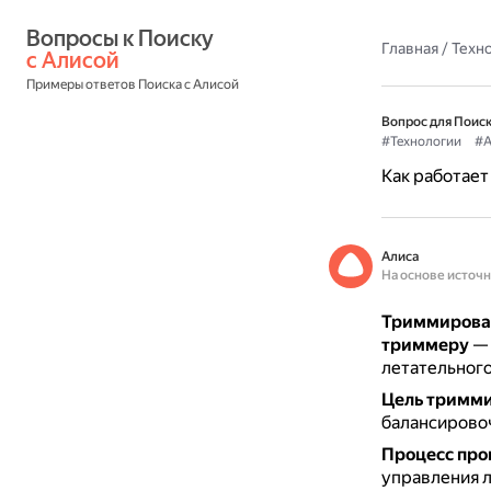
Вопросы к Поиску 
Главная
/
Техн
с Алисой
Примеры ответов Поиска с Алисой
Вопрос для Поиск
#Технологии
#А
Как работает
Алиса
На основе источ
Триммирован
триммеру
— 
летательного
Цель тримм
балансировоч
Процесс про
управления л