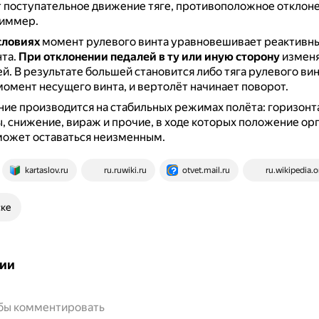
 поступательное движение тяге, противоположное отклоне
риммер.
словиях
момент рулевого винта уравновешивает реактивн
нта.
При отклонении педалей в ту или иную сторону
изменя
ей.
В результате большей становится либо тяга рулевого вин
омент несущего винта, и вертолёт начинает поворот.
е производится на стабильных режимах полёта: горизонт
, снижение, вираж и прочие, в ходе которых положение ор
может оставаться неизменным.
kartaslov.ru
ru.ruwiki.ru
otvet.mail.ru
ru.wikipedia.o
ске
ии
обы комментировать