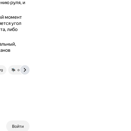
нию руля, и
ый момент
ется угол
та, либо
альный,
ганов
rg
old-wiki.warthunder.ru
Войти