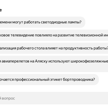
е
емени могут работать светодиодные лампы?
ковое телевидение повлияло на развитие телевизионной и
ализация рабочего стола влияет на продуктивность работы
я авиаперелетов на Аляску используют широкофюзеляжны
ючается профессиональный этикет бортпроводника?