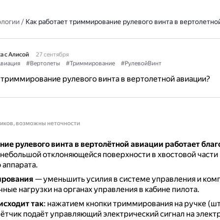
ологии
/
Как работает триммирование рулевого винта в вертолетно
а с Алисой
27 сентября
виация
#Вертолеты
#Триммирование
#РулевойВинт
 триммирование рулевого винта в вертолетной авиации?
ников, возможны неточности
ие рулевого винта в вертолётной авиации работает благ
небольшой отклоняющейся поверхности в хвостовой части
 аппарата.
ирования
— уменьшить усилия в системе управления и ком
ные нагрузки на органах управления в кабине пилота.
исходит так
: нажатием кнопки триммирования на ручке (ш
ётчик подаёт управляющий электрический сигнал на элект