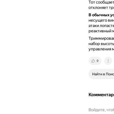
Тот сообщает
отклоняет т
В обычных у
несущего ви
атаки лопаст
реактивный м
Триммировани
набор высоты
управления 
0
Найти в Пои
Комментар
Войдите, чт