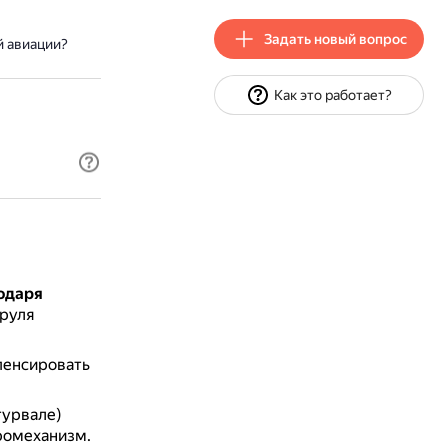
Задать новый вопрос
й авиации?
Как это работает?
одаря
 руля
пенсировать
турвале)
ромеханизм.