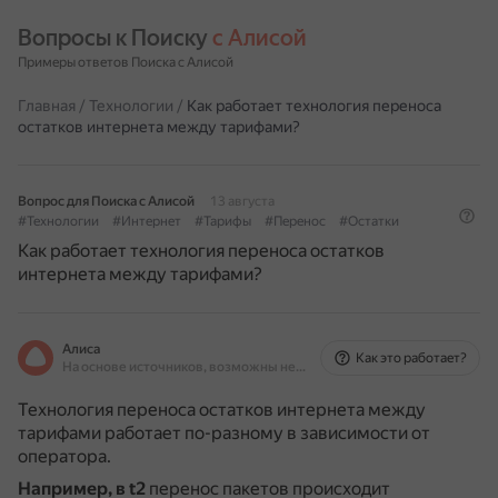
Вопросы к Поиску 
с Алисой
Примеры ответов Поиска с Алисой
Главная
/
Технологии
/
Как работает технология переноса
остатков интернета между тарифами?
Вопрос для Поиска с Алисой
13 августа
#Технологии
#Интернет
#Тарифы
#Перенос
#Остатки
Как работает технология переноса остатков
интернета между тарифами?
Алиса
Как это работает?
На основе источников, возможны неточности
Технология переноса остатков интернета между
тарифами работает по-разному в зависимости от
оператора.
Например, в t2
перенос пакетов происходит