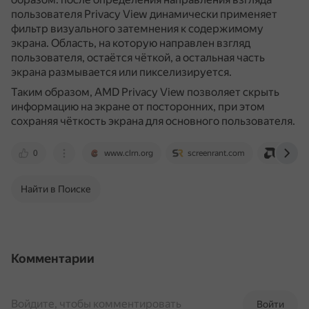
пользователя Privacy View динамически применяет
фильтр визуального затемнения к содержимому
экрана.
Область, на которую направлен взгляд
пользователя, остаётся чёткой, а остальная часть
экрана размывается или пикселизируется.
Таким образом, AMD Privacy View позволяет скрыть
информацию на экране от посторонних, при этом
сохраняя чёткость экрана для основного пользователя.
0
www.clrn.org
screenrant.com
commun
Найти в Поиске
Комментарии
Войдите, чтобы комментировать
Войти