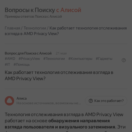
Вопросы к Поиску 
с Алисой
Примеры ответов Поиска с Алисой
Главная
/
Технологии
/
Как работает технология отслеживания
взгляда в AMD Privacy View?
Вопрос для Поиска с Алисой
21 мая
#AMD
#PrivacyView
#Технологии
#Компьютеры
#Гаджеты
#IT
#Помощь
Как работает технология отслеживания взгляда в
AMD Privacy View?
Алиса
Как это работает?
На основе источников, возможны неточности
Технология отслеживания взгляда в AMD Privacy View
работает на основе
обнаружения направления
взгляда пользователя и визуального затемнения
.
Эти