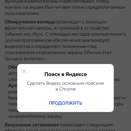
функции взаимосвязаны и обеспечивают, чтобы
контент на экране был читаем только предполагаемым
пользователем.
Обнаружение взгляда
происходит с помощью
фронтальной камеры, встроенной в устройство
(обычно ноутбук).
С помощью методов компьютерного
зрения программное обеспечение анализирует
видеопоток и определяет положение глаз
пользователя относительно экрана.
Обычно этот
процесс включает:
Обнаружение лица
.
Для этого используются
алгоритмы, например каскады Хаара или более
Поиск в Яндексе
сложные детекторы на основе глубокого обучения.
Сделать Яндекс основным поиском
Аутентификацию пользователя
.
В некоторых
в Сhrome
реализациях может быть интегрирована
биометрическая аутентификация, проверка личности
ПРОДОЛЖИТЬ
пользователя с помощью распознавания лица, чтобы
предотвратить несанкционированный доступ к
незатемнённому экрану.
Визуальное затемнение
происходит следующим
образом: после определения направления взгляда