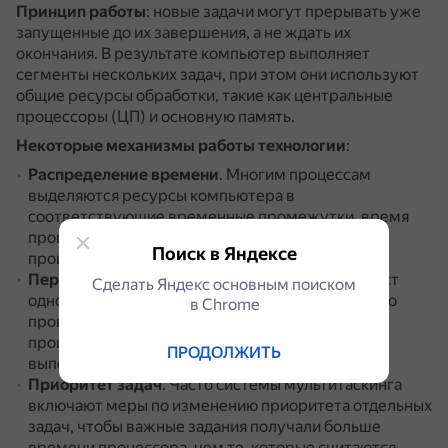
Принцип работы
: новые задачи могут прерывать уже
запущенные до их завершения, а не ждать их
окончания.
В результате компьютер выполняет
сегменты нескольких задач, при этом они используют
общие ресурсы обработки, такие как центральные
процессоры (ЦП) и основную память.
Некоторые механизмы работы технологии
:
Распределение времени
.
Многим процессам
выделяются ресурсы компьютера в
соответствующие временные промежутки, время
процессора делится между несколькими
Поиск в Яндексе
процессами.
Переключение контекста
.
Сохраняется контекст
Сделать Яндекс основным поиском
одного процесса и загружается контекст другого
в Сhrome
процесса.
Проще говоря, загружается новый
процесс, когда предыдущий завершает своё
ПРОДОЛЖИТЬ
выполнение.
Приоритет задач
.
Часто системы мультитаскинга
включают меры по изменению приоритета отдельных
задач, чтобы важные задания получали больше
времени процессора, чем те, которые считаются