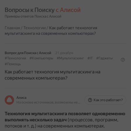
Вопросы к Поиску 
с Алисой
Примеры ответов Поиска с Алисой
Главная
/
Технологии
/
Как работает технология
мультитаскинга на современных компьютерах?
Вопрос для Поиска с Алисой
21 декабря
#Технологии
#Компьютеры
#Мультитаскинг
#IT
#Гаджеты
#Помощь
Как работает технология мультитаскинга на
современных компьютерах?
Алиса
Как это работает?
На основе источников, возможны неточности
Технология мультитаскинга позволяет одновременно
выполнять несколько задач
(процессов, программ,
потоков и т. д.) на современных компьютерах.