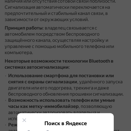
наличия или отсутствия сотовой связи поблизости.
Сигнализация автоматически переключается на
предпочтительный и стабильный канал связи, в
зависимости от окружающих условий.
Принцип работы
: владелец связывается с
автомобилем посредством беспроводного
защищённого канала, осуществляя настройку и
управление с помощью мобильного телефона или
компьютера.
Некоторые возможности технологии Bluetooth в
системах автосигнализации
:
Использование смартфона для постановки или
снятия с охраны сигнализации
, удалённого запуска
двигателя или его подогрева, трекинга и даже
беспроводного обновления прошивки сигнализации.
Возможность использовать телефон или умные
часы как метку-иммобилайзер
, позволяющую
автоматически авторизовать владельца и
использовать функционал «свободные руки».
Поиск в Яндексе
Режим «Свободные руки»
: при приближении к
автомобилю сигнализация автоматически снимает