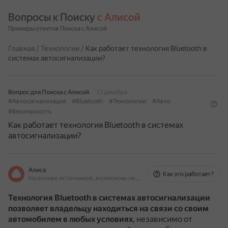
Вопросы к Поиску 
с Алисой
Примеры ответов Поиска с Алисой
Главная
/
Технологии
/
Как работает технология Bluetooth в
системах автосигнализации?
Вопрос для Поиска с Алисой
13 декабря
#Автосигнализация
#Bluetooth
#Технологии
#Авто
#Безопасность
Как работает технология Bluetooth в системах
автосигнализации?
Алиса
Как это работает?
На основе источников, возможны неточности
Технология Bluetooth в системах автосигнализации
позволяет владельцу находиться на связи со своим
автомобилем в любых условиях
, независимо от