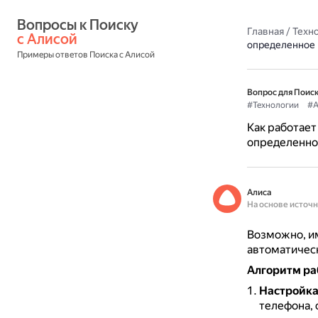
Вопросы к Поиску 
Главная
/
Техн
с Алисой
определенное
Примеры ответов Поиска с Алисой
Вопрос для Поиск
#Технологии
#А
Как работает
определенно
Алиса
На основе источ
Возможно, им
автоматическ
Алгоритм ра
Настройка
телефона, 