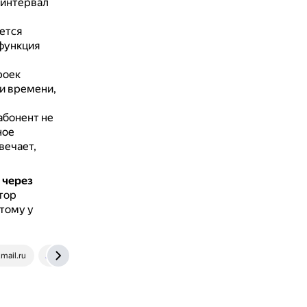
 интервал
ется
 функция
роек
и времени,
абонент не
ное
вечает,
 через
тор
тому у
.mail.ru
gravitel.ru