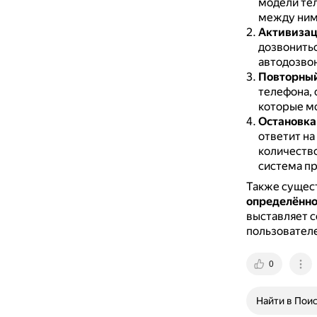
модели те
между ним
Активизац
дозвонитьс
автодозвон
Повторный
телефона, 
которые мо
Остановка
ответит на
количеств
система п
Также сущес
определённо
выставляет с
пользователе
0
Найти в Пои