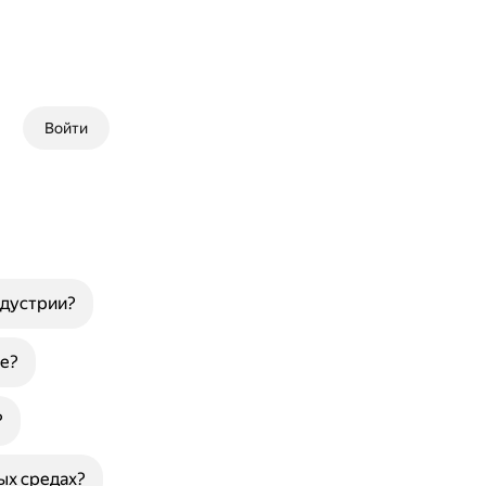
Войти
ндустрии?
е?
?
ых средах?