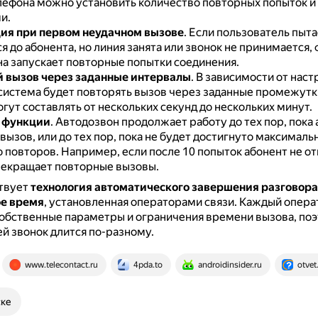
лефона можно установить количество повторных попыток и
и.
ия при первом неудачном вызове
.
Если пользователь пыта
я до абонента, но линия занята или звонок не принимается,
а запускает повторные попытки соединения.
 вызов через заданные интервалы
.
В зависимости от наст
система будет повторять вызов через заданные промежутк
гут составлять от нескольких секунд до нескольких минут.
 функции
.
Автодозвон продолжает работу до тех пор, пока 
 вызов, или до тех пор, пока не будет достигнуто максималь
о повторов.
Например, если после 10 попыток абонент не от
рекращает повторные вызовы.
твует
технология автоматического завершения разговора
е время
, установленная операторами связи.
Каждый опера
обственные параметры и ограничения времени вызова, поэ
й звонок длится по-разному.
www.telecontact.ru
4pda.to
androidinsider.ru
otvet
ске