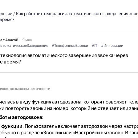
ологии
/
Как работает технология автоматического завершения звон
 время?
а с Алисой
9 мая
втоматическоеЗавершение
#ТелефонныеЗвонки
#IT
#Инновации
 технология автоматического завершения звонка через
е время?
ников, возможны неточности
елась в виду функция автодозвона, которая позволяет тел
и повторять звонки на номер, который не отвечает или заня
боты автодозвона
:
 функции
.
Пользователь включает автодозвон через настр
обычно в разделе «Звонки» или «Настройки вызовов».
В зав