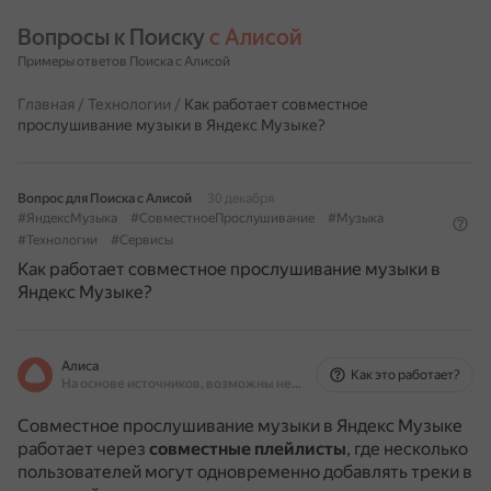
Вопросы к Поиску 
с Алисой
Примеры ответов Поиска с Алисой
Главная
/
Технологии
/
Как работает совместное
прослушивание музыки в Яндекс Музыке?
Вопрос для Поиска с Алисой
30 декабря
#ЯндексМузыка
#СовместноеПрослушивание
#Музыка
#Технологии
#Сервисы
Как работает совместное прослушивание музыки в
Яндекс Музыке?
Алиса
Как это работает?
На основе источников, возможны неточности
Совместное прослушивание музыки в Яндекс Музыке
работает через
совместные плейлисты
, где несколько
пользователей могут одновременно добавлять треки в