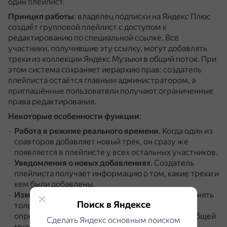
один плейлист.
Принцип работы
: владелец подписки на Яндекс Плюс
создаёт групповой плейлист с доступом к
редактированию по специальной ссылке.
Все
участники, получившие эту ссылку, могут добавлять
треки из коллекции Яндекс Музыки в общий поток.
При
этом система сохраняет иерархию прав: создатель
плейлиста остаётся главным администратором, а
приглашённые пользователи получают ограниченные
права редактирования.
Некоторые особенности функции
:
Работа в режиме реального времени
.
Когда один из
соавторов добавляет новый трек, он сразу же
появляется в плейлисте у всех остальных участников.
Уведомления о новых добавлениях
.
Создатель
плейлиста получает информацию о том, какие треки и
кем были добавлены.
Изменение порядка треков
.
Порядок может менять
Поиск в Яндексе
только владелец плейлиста, что обеспечивает
определённую структуру и организованность общей
Сделать Яндекс основным поиском
музыкальной коллекции.