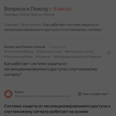
Вопросы к Поиску 
с Алисой
Примеры ответов Поиска с Алисой
Главная
/
Технологии
/
Как работает система защиты от
несанкционированного доступа к спутниковому сигналу?
Вопрос для Поиска с Алисой
22 февраля
#СпутниковаяСвязь
#ЗащитаСигнала
#БезопасностьСети
#ТехническиеМеры
#Антенны
#КонфиденциальностьПередачи
Как работает система защиты от
несанкционированного доступа к спутниковому
сигналу?
Алиса
Как это работает?
На основе источников, возможны неточности
Система защиты от несанкционированного доступа к
спутниковому сигналу работает на основе