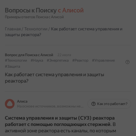
Вопросы к Поиску 
с Алисой
Примеры ответов Поиска с Алисой
Главная
/
Технологии
/
Как работает система управления и
защиты реактора?
Вопрос для Поиска с Алисой
22 июля
#Технологии
#Наука
#Энергетика
#Реактор
#Управление
#Защита
Как работает система управления и защиты
реактора?
Алиса
Как это работает?
На основе источников, возможны неточности
Система управления и защиты (СУЗ) реактора
работает с помощью поглощающих стержней
.
В
активной зоне реактора есть каналы, по которым