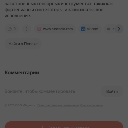
на встроенных сенсорных инструментах, таких как
фортепиано и синтезаторы, и записывать своё
исполнение.
0
www.tunesolo.com
vk.com
support.a
Найти в Поиске
Комментарии
Войдите, чтобы комментировать
Войти
© 2026 ООО «Яндекс»
Пользовательское соглашение
Связаться с нами