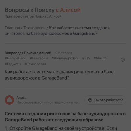
Вопросы к Поиску 
с Алисой
Примеры ответов Поиска с Алисой
Главная
/
Технологии
/
Как работает система создания
рингтонов на базе аудиодорожек в GarageBand?
Вопрос для Поиска с Алисой
9 февраля
#GarageBand
#Рингтоны
#Аудиодорожки
#IOS
#MacOS
#Гаджеты
#Технологии
Как работает система создания рингтонов на базе
аудиодорожек в GarageBand?
Алиса
Как это работает?
На основе источников, возможны неточности
Система создания рингтонов на базе аудиодорожек в
GarageBand работает следующим образом
:
Откройте GarageBand на своём устройстве.
Если