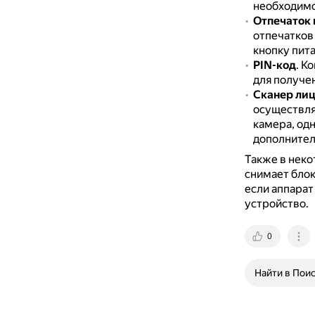
необходимо
Отпечаток 
отпечатков 
кнопку пита
PIN-код
.
Ко
для получен
Сканер ли
осуществляе
камера, од
дополнител
Также в неко
снимает блок
если аппарат
устройство.
0
Найти в Пои