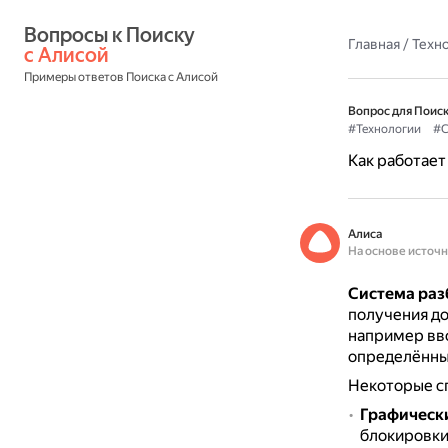
Вопросы к Поиску 
Главная
/
Техн
с Алисой
Примеры ответов Поиска с Алисой
Вопрос для Поиск
#Технологии
#С
Как работает
Алиса
На основе источ
Система раз
получения до
например вво
определённы
Некоторые с
Графическ
блокировки