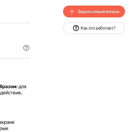
Задать новый вопрос
Как это работает?
образом
: для
 действие,
 экране
орые