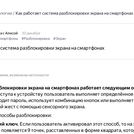
ологии
/
Как работает система разблокировки экрана на смартфонах
а с Алисой
30 декабря
мартфоны
#Разблокировка
#Экран
 система разблокировки экрана на смартфонах
ников, возможны неточности
блокировки экрана на смартфонах работает следующим 
ступа к устройству пользователь выполняет определённое
дит пароль, использует комбинацию кнопок или выполняет
й жест с помощью сенсорного экрана.
пособы разблокировки:
ий ключ
.
Если пользователь активировал этот способ, то на
 появляется 9 точек, расставленных в форме квадрата, кот