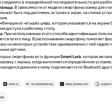
 соединить в определённой последовательности для разбл
пальца
.
В зависимости от модели смартфона сканер для сч
может быть под дисплеем, встроен в экран, на спинке устро
ния.
мбинация из четырёх цифр, которая указывается на экране
ия доступа к рабочему столу.
ца
.
При использовании этого способа идентификации пользо
тся по его лицу.
В распознавании смартфону помогает фр
нако на некоторых устройствах одновременно с ней задейс
ьные датчики.
торых смартфонах есть функция
Smart Lock
, которая автом
ировку с экрана, когда выполняется определённое условие
 находится дома или к нему подключается по Bluetooth друг
dzen.ru
en.wikipedia.org
deep-review.com
support
ске