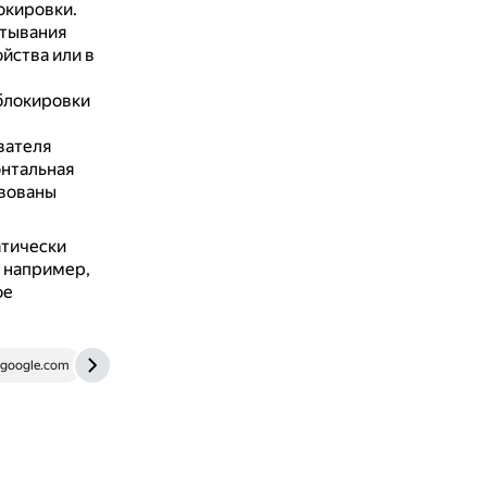
окировки.
итывания
йства или в
 блокировки
вателя
онтальная
твованы
атически
, например,
ое
.google.com
news.rambler.ru