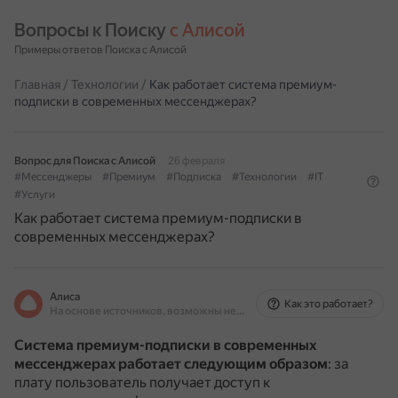
Вопросы к Поиску 
с Алисой
Примеры ответов Поиска с Алисой
Главная
/
Технологии
/
Как работает система премиум-
подписки в современных мессенджерах?
Вопрос для Поиска с Алисой
26 февраля
#Мессенджеры
#Премиум
#Подписка
#Технологии
#IT
#Услуги
Как работает система премиум-подписки в
современных мессенджерах?
Алиса
Как это работает?
На основе источников, возможны неточности
Система премиум-подписки в современных
мессенджерах работает следующим образом
: за
плату пользователь получает доступ к