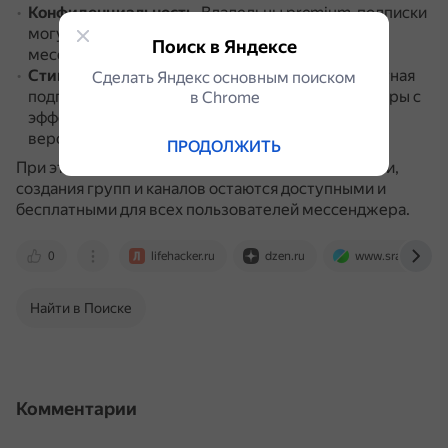
Конфиденциальность
.
Владельцы premium-подписки
могут скрывать не только время захода в
Поиск в Яндексе
мессенджер, но и время прочтения сообщений.
Стикеры с полноэкранными анимациями
.
Платная
Сделать Яндекс основным поиском
подписка даёт возможность использовать стикеры с
в Сhrome
эффектами, которые недоступны в бесплатной
версии.
ПРОДОЛЖИТЬ
При этом основные функции обмена сообщениями,
создания групп и каналов остаются доступными и
бесплатными для всех пользователей мессенджера.
0
lifehacker.ru
dzen.ru
www.sravni.ru
Найти в Поиске
Комментарии