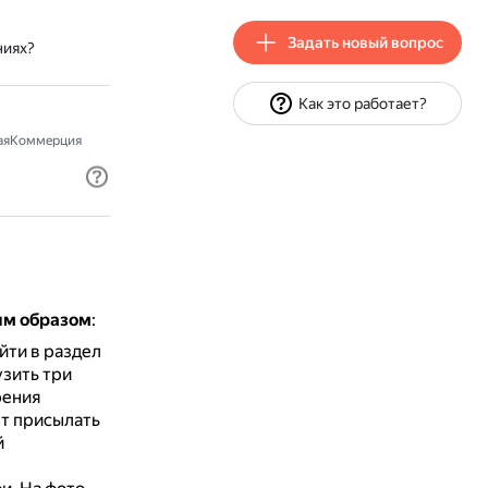
Задать новый вопрос
ниях?
Как это работает?
аяКоммерция
им образом
:
йти в раздел
узить три
рения
т присылать
й