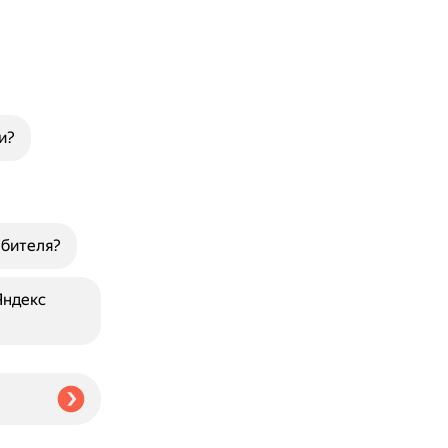
и?
ебителя?
Яндекс