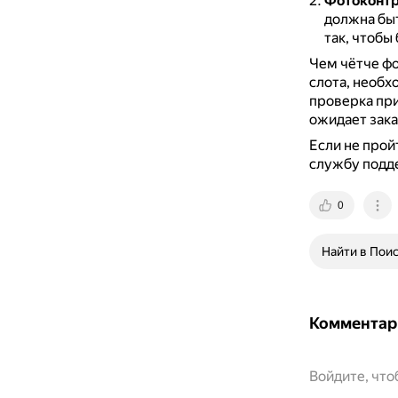
Фотоконтр
должна быт
так, чтобы
Чем чётче фо
слота, необх
проверка при
ожидает зака
Если не прой
службу подде
0
Найти в Пои
Комментар
Войдите, чт