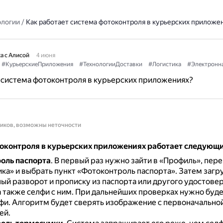
ологии
/
Как работает система фотоконтроля в курьерских приложе
а с Алисой
4 июня
#КурьерскиеПриложения
#ТехнологииДоставки
#Логистика
#Электронн
 система фотоконтроля в курьерских приложениях?
ников, возможны неточности
оконтроля в курьерских приложениях работает следующ
оль паспорта
.
В первый раз нужно зайти в «Профиль», пере
ка» и выбрать пункт «Фотоконтроль паспорта».
Затем загр
ный разворот и прописку из паспорта или другого удостове
а также селфи с ним.
При дальнейших проверках нужно буде
фи.
Алгоритм будет сверять изображение с первоначально
ей.