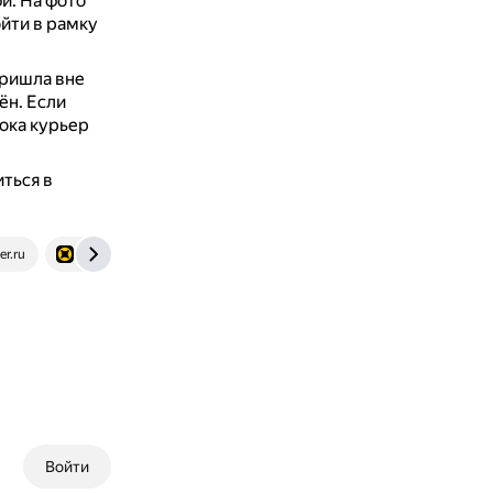
фи.
На фото
йти в рамку
пришла вне
ён.
Если
пока курьер
ться в
er.ru
pro.yandex.ru
Войти