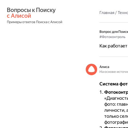
Вопросы к Поиску 
Главная
/
Техн
с Алисой
Примеры ответов Поиска с Алисой
Вопрос для Поиск
#Фотоконтроль
Как работает
Алиса
На основе источ
Система фот
Фотоконтр
«Диагности
фото: глав
личности, 
только сел
фотографи