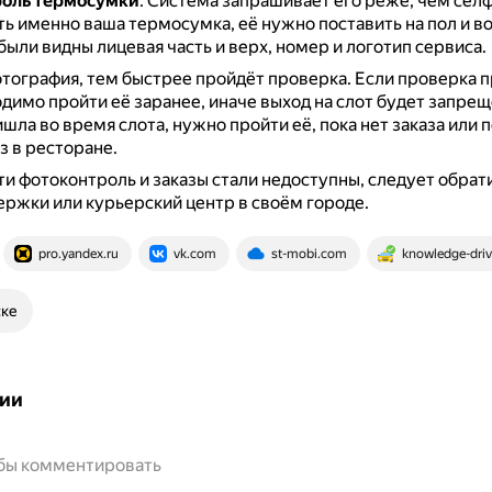
оль термосумки
.
Система запрашивает его реже, чем сел
ь именно ваша термосумка, её нужно поставить на пол и во
 были видны лицевая часть и верх, номер и логотип сервиса.
тография, тем быстрее пройдёт проверка.
Если проверка 
одимо пройти её заранее, иначе выход на слот будет запрещ
шла во время слота, нужно пройти её, пока нет заказа или 
з в ресторане.
ти фотоконтроль и заказы стали недоступны, следует обрати
ржки или курьерский центр в своём городе.
pro.yandex.ru
vk.com
st-mobi.com
knowledge-driv
ске
ии
обы комментировать