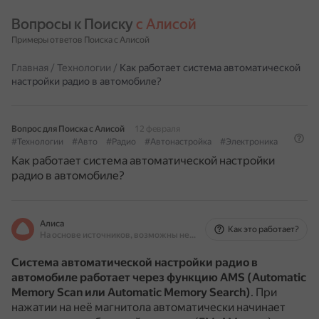
Вопросы к Поиску 
с Алисой
Примеры ответов Поиска с Алисой
Главная
/
Технологии
/
Как работает система автоматической
настройки радио в автомобиле?
Вопрос для Поиска с Алисой
12 февраля
#Технологии
#Авто
#Радио
#Автонастройка
#Электроника
Как работает система автоматической настройки
радио в автомобиле?
Алиса
Как это работает?
На основе источников, возможны неточности
Система автоматической настройки радио в
автомобиле работает через функцию AMS (Automatic
Memory Scan или Automatic Memory Search)
.
При
нажатии на неё магнитола автоматически начинает