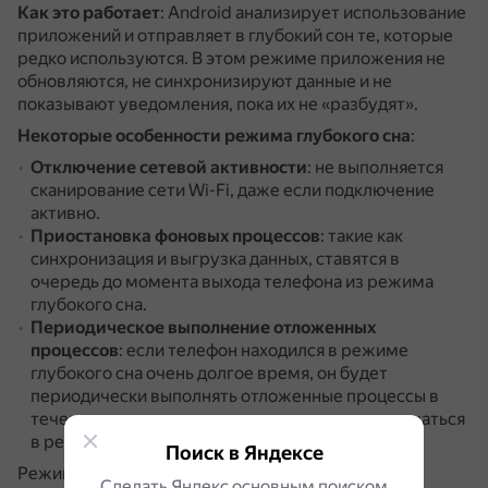
Как это работает
: Android анализирует использование
приложений и отправляет в глубокий сон те, которые
редко используются.
В этом режиме приложения не
обновляются, не синхронизируют данные и не
показывают уведомления, пока их не «разбудят».
Некоторые особенности режима глубокого сна
:
Отключение сетевой активности
: не выполняется
сканирование сети Wi-Fi, даже если подключение
активно.
Приостановка фоновых процессов
: такие как
синхронизация и выгрузка данных, ставятся в
очередь до момента выхода телефона из режима
глубокого сна.
Периодическое выполнение отложенных
процессов
: если телефон находился в режиме
глубокого сна очень долгое время, он будет
периодически выполнять отложенные процессы в
течение короткого периода времени и возвращаться
в режим глубокого сна.
Поиск в Яндексе
Режим глубокого сна позволяет продлить время
Сделать Яндекс основным поиском