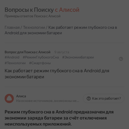
Вопросы к Поиску 
с Алисой
Примеры ответов Поиска с Алисой
Главная
/
Технологии
/
Как работает режим глубокого сна в
Android для экономии батареи
Вопрос для Поиска с Алисой
9 августа
#Android
#РежимГлубокогоСна
#ЭкономияБатареи
#Технологии
#Смартфоны
Как работает режим глубокого сна в Android для
экономии батареи
Алиса
Как это работает?
На основе источников, возможны неточности
Режим глубокого сна в Android предназначен для
экономии заряда батареи за счёт отключения
неиспользуемых приложений
.