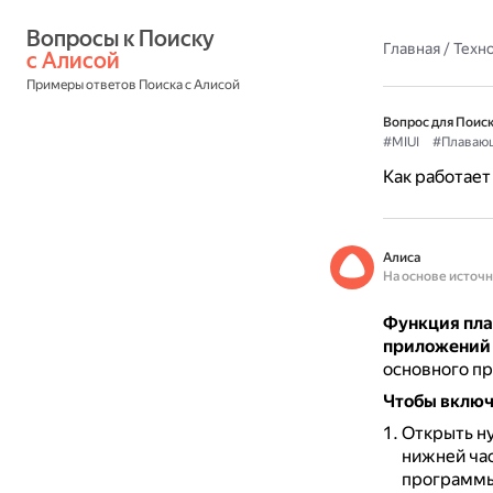
Вопросы к Поиску 
Главная
/
Техн
с Алисой
Примеры ответов Поиска с Алисой
Вопрос для Поиск
#MIUI
#Плаваю
Как работает
Алиса
На основе источ
Функция пла
приложений 
основного пр
Чтобы включ
Открыть ну
нижней час
программы