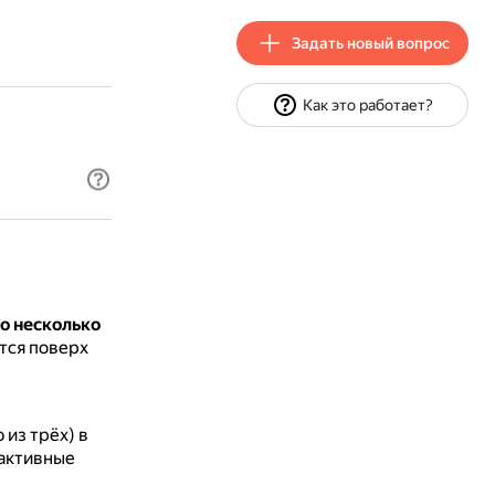
Задать новый вопрос
Как это работает?
о несколько
тся поверх
из трёх) в
 активные