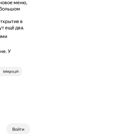
новое меню,
ебольшом
открытие в
т ещё два.
ими
кне.
У
telegra.ph
Войти