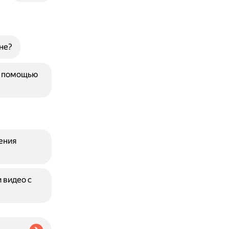
не?
с помощью
ения
 видео с