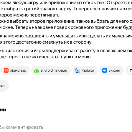
льцем любую игру или приложение из открытых.
Откроется 
о выбрать третий значок сверху.
Теперь софт появится в н
торое можно перетягивать.
но выбрать второе приложение, также выбрать для него 
 окне.
Теперь на экране поверх основного приложения буду
кна можно расширять и уменьшать или сделать их маленьк
я этого достаточно смахнуть их в сторону.
е приложения и игры поддерживают работу в плавающем о
дет просто не активен этот пункт в меню.
xi.express
androidinsider.ru
4pda.to
vk.com
ске
ии
обы комментировать