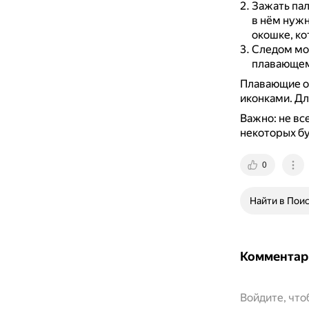
Зажать па
в нём нужн
окошке, ко
Следом мож
плавающем
Плавающие о
иконками.
Дл
Важно: не вс
некоторых бу
0
Найти в Пои
Комментар
Войдите, чт