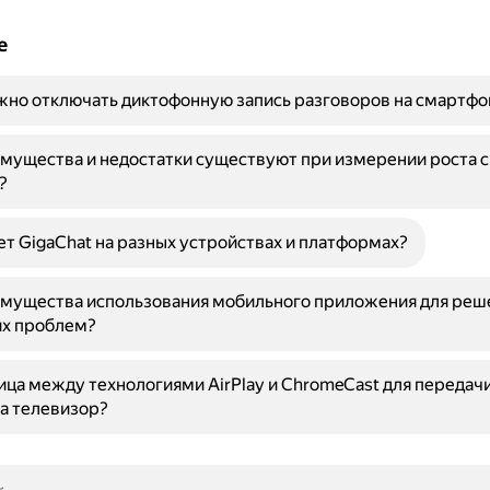
е
но отключать диктофонную запись разговоров на смартфо
мущества и недостатки существуют при измерении роста 
?
ет GigaChat на разных устройствах и платформах?
имущества использования мобильного приложения для реш
их проблем?
ица между технологиями AirPlay и ChromeCast для передачи
а телевизор?