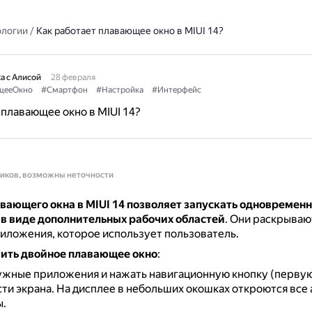
ологии
/
Как работает плавающее окно в MIUI 14?
а с Алисой
28 февраля
щееОкно
#Смартфон
#Настройка
#Интерфейс
 плавающее окно в MIUI 14?
ников, возможны неточности
вающего окна в MIUI 14 позволяет запускать одновременн
в виде дополнительных рабочих областей
.
Они раскрываю
иложения, которое использует пользователь.
ить двойное плавающее окно
:
жные приложения и нажать навигационную кнопку (первую 
ти экрана.
На дисплее в небольших окошках откроются все
.