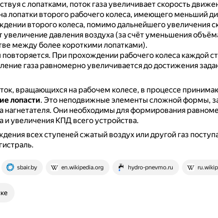
твуя с лопатками, поток газа увеличивает скорость движе
на лопатки второго рабочего колеса, имеющего меньший д
дении второго колеса, помимо дальнейшего увеличения с
 увеличение давления воздуха (за счёт уменьшения объём
тве между более короткими лопатками).
 повторяется.
При прохождении рабочего колеса каждой с
ление газа равномерно увеличивается до достижения зада
ок, вращающихся на рабочем колесе, в процессе принима
ие лопасти
.
Это неподвижные элементы сложной формы, з
а нагнетателя.
Они необходимы для формирования равноме
а и увеличения КПД всего устройства.
дения всех ступеней сжатый воздух или другой газ поступа
гистраль.
sbair.by
en.wikipedia.org
hydro-pnevmo.ru
ru.wikip
ске