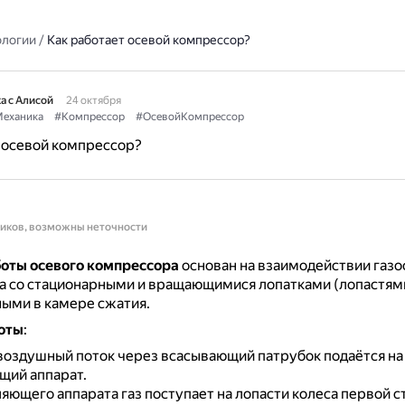
ологии
/
Как работает осевой компрессор?
а с Алисой
24 октября
еханика
#Компрессор
#ОсевойКомпрессор
 осевой компрессор?
ников, возможны неточности
оты осевого компрессора
основан на взаимодействии газо
а со стационарными и вращающимися лопатками (лопастями
ыми в камере сжатия.
оты
:
воздушный поток через всасывающий патрубок подаётся на
щий аппарат.
яющего аппарата газ поступает на лопасти колеса первой с