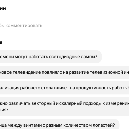
ии
обы комментировать
е
емени могут работать светодиодные лампы?
ковое телевидение повлияло на развитие телевизионной и
ализация рабочего стола влияет на продуктивность работы
но различать векторный и скалярный подходы к измерени
ния?
ица между винтами с разным количеством лопастей?