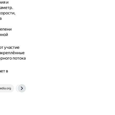
ния и
иаметр.
корости,
а
тепени
нной
ют участие
акреплённые
рного потока
ет в
edia.org
intech-gmbh.ru