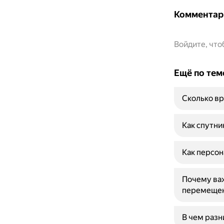
Комментар
Войдите, чт
Ещё по тем
Сколько вр
Как спутни
Как персон
Почему важ
перемеще
В чем разн