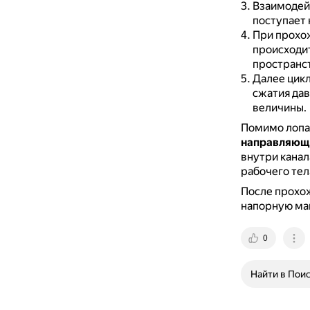
Взаимодейс
поступает 
При прохож
происходит
пространс
Далее цикл
сжатия дав
величины.
Помимо лопат
направляющ
внутри канал
рабочего тел
После прохож
напорную ма
0
Найти в Пои