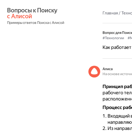
Вопросы к Поиску 
Главная
/
Техн
с Алисой
Примеры ответов Поиска с Алисой
Вопрос для Поиск
#Технологии
#М
Как работает
Алиса
На основе источ
Принцип раб
рабочего тел
расположенн
Процесс раб
Входящий 
направляю
Из направл