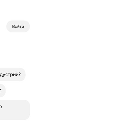
Войти
ндустрии?
?
ю