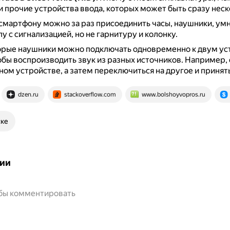
и прочие устройства ввода, которых может быть сразу неск
смартфону можно за раз присоединить часы, наушники, ум
у с сигнализацией, но не гарнитуру и колонку.
орые наушники можно подключать одновременно к двум ус
тобы воспроизводить звук из разных источников.
Например, 
ном устройстве, а затем переключиться на другое и принять
dzen.ru
stackoverflow.com
www.bolshoyvopros.ru
ске
ии
обы комментировать