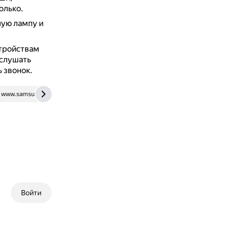
олько.
ную лампу и
тройствам
слушать
 звонок.
www.samsung.com
support.google.com
Войти