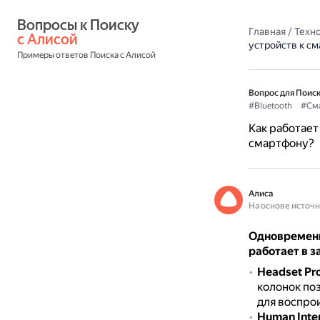
Вопросы к Поиску 
Главная
/
Техн
с Алисой
устройств к с
Примеры ответов Поиска с Алисой
Вопрос для Поиск
#Bluetooth
#См
Как работает
смартфону?
Алиса
На основе источ
Одновременн
работает в з
Headset Pro
колонок по
для воспро
Human Inter