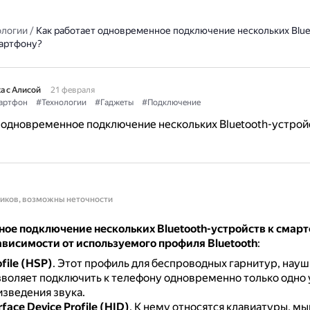
ологии
/
Как работает одновременное подключение нескольких Blue
мартфону?
а с Алисой
21 февраля
артфон
#Технологии
#Гаджеты
#Подключение
 одновременное подключение нескольких Bluetooth-устрой
ников, возможны неточности
ое подключение нескольких Bluetooth-устройств к смар
ависимости от используемого профиля Bluetooth
:
file (HSP)
.
Этот профиль для беспроводных гарнитур, науш
зволяет подключить к телефону одновременно только одно
изведения звука.
face Device Profile (HID)
.
К нему относятся клавиатуры, мы