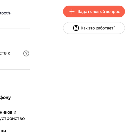
Задать новый вопрос
tooth-
Как это работает?
ств к
тфону
ников и
 устройство
ши,