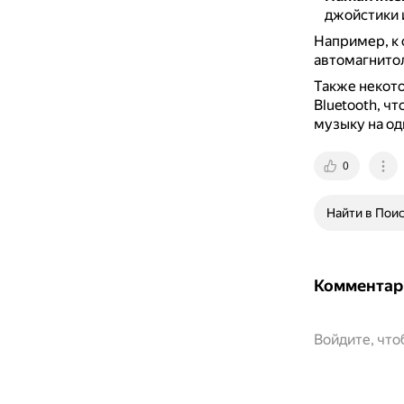
джойстики 
Например, к 
автомагнитол
Также некот
Bluetooth, ч
музыку на од
0
Найти в Пои
Комментар
Войдите, чт