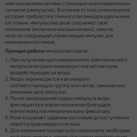
электрическими цепями с помощью кратковременных
сигналов (импульсов).
В отличие от классических реле,
которые требуют постоянного питания для удержания
состояния, импульсные реле сохраняют своё
положение (включено или выключено), пока не
получат следующий управляющий импульс для
изменения состояния.
Принцип работы
импульсного реле:
При получении кратковременного электрического
импульса катушка генерирует магнитное поле,
воздействующее на якорь.
Якорь перемещается и активирует
соответствующую группу контактов, замыкая или
размыкая цепь нагрузки.
После прекращения подачи импульса якорь
фиксируется в новом положении благодаря
магнитному или механическому фиксатору.
Реле сохраняет заданное состояние до поступления
нового управляющего сигнала.
Для изменения текущего состояния реле необходим
ещё один импульс, который вызовет перемещение