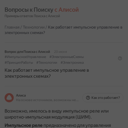
Вопросы к Поиску 
с Алисой
Примеры ответов Поиска с Алисой
Главная
/
Технологии
/
Как работает импульсное управление в
электронных схемах?
Вопрос для Поиска с Алисой
20 июня
#ИмпульсноеУправление
#ЭлектронныеСхемы
#ПринципРаботы
#Технологии
#Электроника
Как работает импульсное управление в
электронных схемах?
Алиса
Как это работает?
На основе источников, возможны неточности
Возможно, имелось в виду импульсное реле или
широтно-импульсная модуляция (ШИМ).
Импульсное реле
предназначено для управления