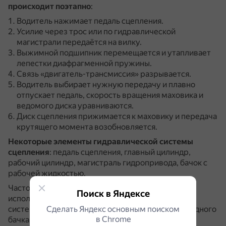
происходит поэтапно
:
Водитель нажимает педаль сцепления.
Усилие через трос или по гидравлической
магистрали передаётся на вилку.
Выжимной подшипник перемещается и утапливает
лепестки диафрагменной пружины.
Связь «двигатель-трансмиссия» разрывается.
Водитель выбирает нужную передачу и плавно
отпускает педаль, скорость вращения маховика и
ведомого диска уравниваются.
Диск сцепления прижимается к маховику и передача
крутящего момента возобновляется.
Некоторые элементы гидравлической системы
сцепления
: педаль сцепления, главный цилиндр,
рабочий цилиндр, магистраль гидропривода, бачок с
рабочей жидкостью.
Часто в гидравлических приводах сцепления
Поиск в Яндексе
используется та же жидкость, что и в тормозной
системе — обе системы питаются жидкостью из одного
Сделать Яндекс основным поиском
в Сhrome
бачка.