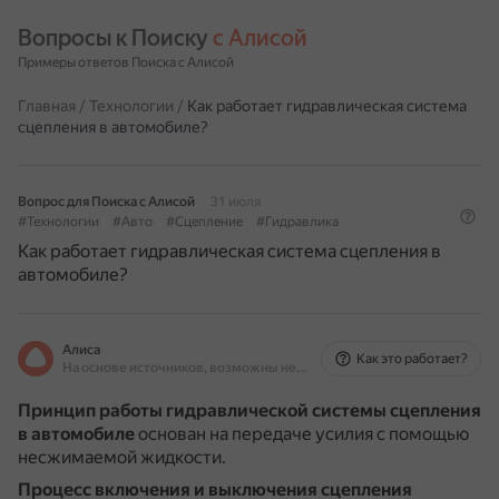
Вопросы к Поиску 
с Алисой
Примеры ответов Поиска с Алисой
Главная
/
Технологии
/
Как работает гидравлическая система
сцепления в автомобиле?
Вопрос для Поиска с Алисой
31 июля
#Технологии
#Авто
#Сцепление
#Гидравлика
Как работает гидравлическая система сцепления в
автомобиле?
Алиса
Как это работает?
На основе источников, возможны неточности
Принцип работы гидравлической системы сцепления
в автомобиле
основан на передаче усилия с помощью
несжимаемой жидкости.
Процесс включения и выключения сцепления