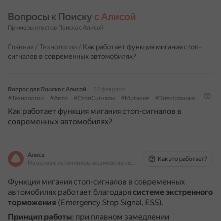
Вопросы к Поиску 
с Алисой
Примеры ответов Поиска с Алисой
Главная
/
Технологии
/
Как работает функция мигания стоп-
сигналов в современных автомобилях?
Вопрос для Поиска с Алисой
22 февраля
#Технологии
#Авто
#СтопСигналы
#Мигание
#Электроника
Как работает функция мигания стоп-сигналов в
современных автомобилях?
Алиса
Как это работает?
На основе источников, возможны неточности
Функция мигания стоп-сигналов в современных
автомобилях работает благодаря
системе экстренного
торможения
(Emergency Stop Signal, ESS).
Принцип работы
: при плавном замедлении