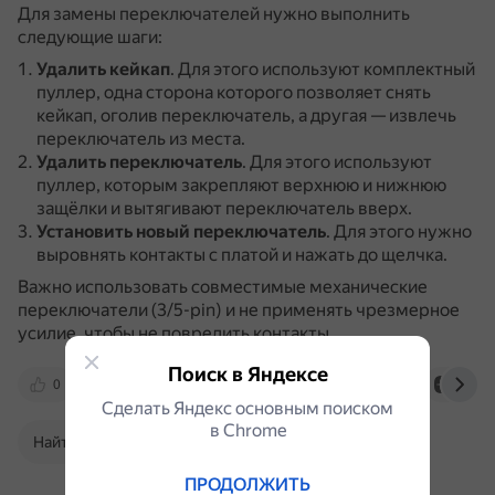
Для замены переключателей нужно выполнить
следующие шаги:
Удалить кейкап
.
Для этого используют комплектный
пуллер, одна сторона которого позволяет снять
кейкап, оголив переключатель, а другая — извлечь
переключатель из места.
Удалить переключатель
.
Для этого используют
пуллер, которым закрепляют верхнюю и нижнюю
защёлки и вытягивают переключатель вверх.
Установить новый переключатель
.
Для этого нужно
выровнять контакты с платой и нажать до щелчка.
Важно использовать совместимые механические
переключатели (3/5-pin) и не применять чрезмерное
усилие, чтобы не повредить контакты.
Поиск в Яндексе
0
club.dns-shop.ru
teamplush.by
dzen.
Сделать Яндекс основным поиском
в Сhrome
Найти в Поиске
ПРОДОЛЖИТЬ