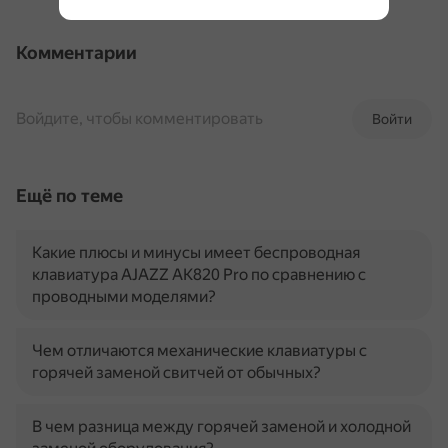
Комментарии
Войдите, чтобы комментировать
Войти
Ещё по теме
Какие плюсы и минусы имеет беспроводная
клавиатура AJAZZ AK820 Pro по сравнению с
проводными моделями?
Чем отличаются механические клавиатуры с
горячей заменой свитчей от обычных?
В чем разница между горячей заменой и холодной