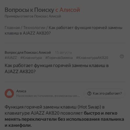
Вопросы к Поиску 
с Алисой
Примеры ответов Поиска с Алисой
Главная
/
Технологии
/
Как работает функция горячей замены
клавиш в AJAZZ AK820?
Вопрос для Поиска с Алисой
15 августа
#AJAZZ
#Клавиатура
#ГорячаяЗамена
#КлавиатураAK820
Как работает функция горячей замены клавиш в
AJAZZ AK820?
Алиса
Как это работает?
На основе источников, возможны неточности
Функция горячей замены клавиш (Hot Swap) в
клавиатуре AJAZZ AK820 позволяет
быстро и легко
менять переключатели без использования паяльника
и канифоли
.