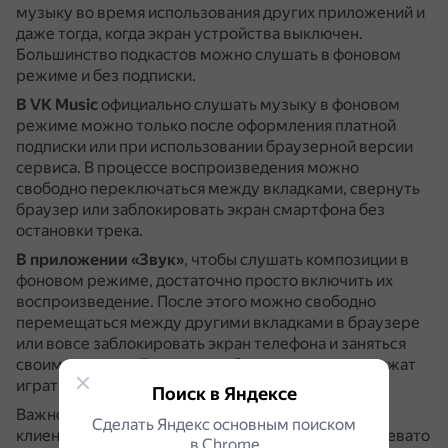
музыку во время использования других приложений и
даже тогда, когда экран устройства выключен.
Большинство подкастов можно слушать в фоновом
режиме и без подписки.
В VK Music
официально слушать музыку в фоновом
режиме можно только после оформления платной
подписки или при использовании браузерной версии
сервиса.
В процессе воспроизведения можно
свободно переключаться между вкладками, свернуть
браузер или заблокировать экран смартфона без
остановки трека.
В приложении «Звук»
, чтобы слушать композиции в
фоновом режиме, достаточно просто включить их
воспроизведение.
После этого можно свободно
перемещаться между другими вкладками в браузере
или вовсе заблокировать экран телефона и заняться
своими делами.
При этом любимые треки продолжат
играть фоном.
Поиск в Яндексе
Важно помнить, что использование сторонних
Сделать Яндекс основным поиском
клиентов стриминговых сервисов может быть чревато
в Сhrome