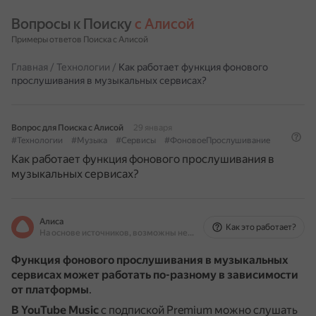
Вопросы к Поиску 
с Алисой
Примеры ответов Поиска с Алисой
Главная
/
Технологии
/
Как работает функция фонового
прослушивания в музыкальных сервисах?
Вопрос для Поиска с Алисой
29 января
#Технологии
#Музыка
#Сервисы
#ФоновоеПрослушивание
Как работает функция фонового прослушивания в
музыкальных сервисах?
Алиса
Как это работает?
На основе источников, возможны неточности
Функция фонового прослушивания в музыкальных
сервисах может работать по-разному в зависимости
от платформы
.
В YouTube Music
с подпиской Premium можно слушать