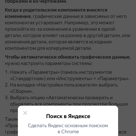
сборками и их чертежами
.
Когда в родительском компоненте вносятся
изменения
, графические данные в зависимых от него
компонентах устаревают.
Например, это может
произойти из-за изменения в уравнении в одной
детали, которое влияет на размер в другой детали, или
изменения детали, которая является исходным
компонентом для копируемой детали.
Чтобы автоматически обновить графические данные
,
нужно настроить параметры системы:
Нажать «Параметры» (панель инструментов
«Стандартная») или «Инструменты» > «Параметры».
На вкладке «Настройки пользователя» выбрать
«Сборки».
Выбрать опцию «Автоматически проверять и
обновлять все компоненты при просмотре больших
проектов».
Поиск в Яндексе
Таким образом, при открытии сборки в окне
«Просмотр больших проектов» система проверит
Сделать Яндекс основным поиском
в Сhrome
графические данные всех компонентов и обновит все