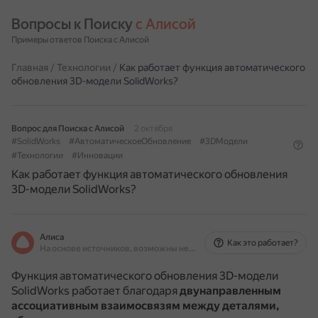
Вопросы к Поиску 
с Алисой
Примеры ответов Поиска с Алисой
Главная
/
Технологии
/
Как работает функция автоматического
обновления 3D-модели SolidWorks?
Вопрос для Поиска с Алисой
2 октября
#SolidWorks
#АвтоматическоеОбновление
#3DМодели
#Технологии
#Инновации
Как работает функция автоматического обновления
3D-модели SolidWorks?
Алиса
Как это работает?
На основе источников, возможны неточности
Функция автоматического обновления 3D-модели
SolidWorks работает благодаря
двунаправленным
ассоциативным взаимосвязям между деталями,