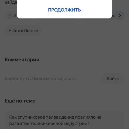
найденные устаревшие.
ПРОДОЛЖИТЬ
0
help.solidworks.com
rudesignshop.ru
Найти в Поиске
Комментарии
Войдите, чтобы комментировать
Войти
Ещё по теме
Как спутниковое телевидение повлияло на
развитие телевизионной индустрии?