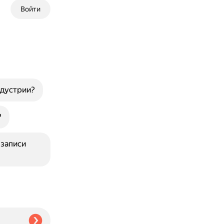
Войти
ндустрии?
?
 записи