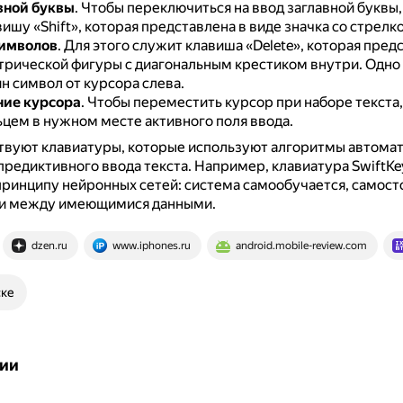
вной буквы
.
Чтобы переключиться на ввод заглавной буквы
ишу «Shift», которая представлена в виде значка со стрелк
символов
.
Для этого служит клавиша «Delete», которая пред
трической фигуры с диагональным крестиком внутри.
Одно
н символ от курсора слева.
ие курсора
.
Чтобы переместить курсор при наборе текста,
ьцем в нужном месте активного поля ввода.
твуют клавиатуры, которые используют алгоритмы автома
предиктивного ввода текста.
Например, клавиатура SwiftKe
принципу нейронных сетей: система самообучается, самост
зи между имеющимися данными.
dzen.ru
www.iphones.ru
android.mobile-review.com
ске
ии