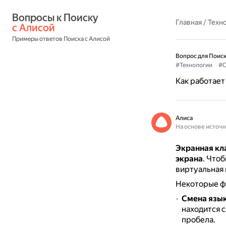
Вопросы к Поиску 
Главная
/
Техн
с Алисой
Примеры ответов Поиска с Алисой
Вопрос для Поиск
#Технологии
#С
Как работает
Алиса
На основе источ
Экранная кл
экрана
.
Чтоб
виртуальная 
Некоторые ф
Смена язык
находится с
пробела.