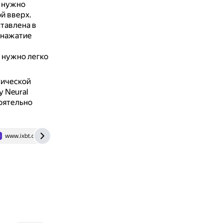
, нужно
ой вверх.
ставлена в
 нажатие
 нужно легко
тической
y Neural
оятельно
www.ixbt.com
helpguide.sony.net