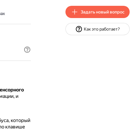
Задать новый вопрос
нах
Как это работает?
сенсорного
мации, и
буса, который
 по клавише