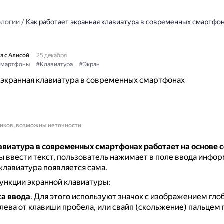
ологии
/
Как работает экранная клавиатура в современных смартфо
а с Алисой
25 декабря
мартфоны
#Клавиатура
#Экран
 экранная клавиатура в современных смартфонах
ников, возможны неточности
авиатура в современных смартфонах работает на основе 
ы ввести текст, пользователь нажимает в поле ввода инфор
клавиатура появляется сама.
ункции экранной клавиатуры:
а ввода
.
Для этого используют значок с изображением гло
лева от клавиши пробела, или свайп (скольжение) пальцем