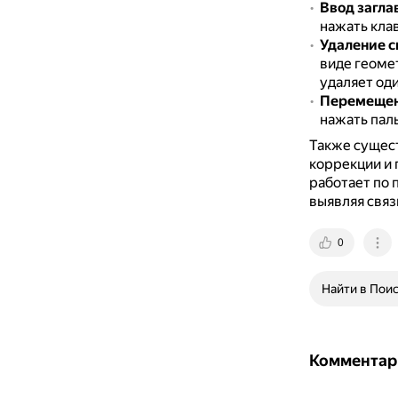
Ввод загла
нажать клав
Удаление 
виде геоме
удаляет оди
Перемещен
нажать пал
Также сущес
коррекции и 
работает по 
выявляя свя
0
Найти в Пои
Комментар