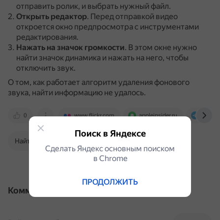
отправить ролик, и выбрать нужный файл.
Открыть редактор
.
Перед отправкой видео
откроется окно предпросмотра с инструментами
редактирования.
Нажать на значок громкости
.
В этом окне нужно
найти значок динамика и нажать на него, чтобы
отключить звук.
О том, как работает алгоритм удаления фонового
звука, найти информацию не удалось.
0
www.flickr.com
appleinsider.ru
t.me
Поиск в Яндексе
Найти в Поиске
Сделать Яндекс основным поиском
в Сhrome
ПРОДОЛЖИТЬ
Комментарии