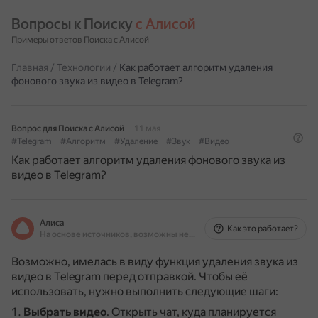
Вопросы к Поиску 
с Алисой
Примеры ответов Поиска с Алисой
Главная
/
Технологии
/
Как работает алгоритм удаления
фонового звука из видео в Telegram?
Вопрос для Поиска с Алисой
11 мая
#Telegram
#Алгоритм
#Удаление
#Звук
#Видео
Как работает алгоритм удаления фонового звука из
видео в Telegram?
Алиса
Как это работает?
На основе источников, возможны неточности
Возможно, имелась в виду функция удаления звука из
видео в Telegram перед отправкой.
Чтобы её
использовать, нужно выполнить следующие шаги:
Выбрать видео
.
Открыть чат, куда планируется